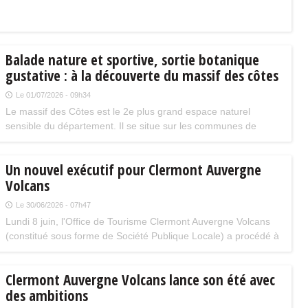
Balade nature et sportive, sortie botanique
gustative : à la découverte du massif des côtes
Le 01/07/2026 - 09h34
Le massif des Côtes est le 2e plus grand espace naturel
sensible du département. Il se situe sur les communes de
Blanzat, Cébazat, Clermont-Ferrand, Durtol et Nohanent et
offre une remarquable diversité de milieux naturels.
Un nouvel exécutif pour Clermont Auvergne
Volcans
Le 30/06/2026 - 07h47
Lundi 8 juin, l'Office de Tourisme Clermont Auvergne Volcans
(constitué sous forme de Société Publique Locale) a procédé à
l'installation de son nouveau Conseil d'Administration.
Clermont Auvergne Volcans lance son été avec
des ambitions