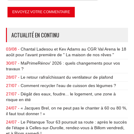
ACTUALITÉ EN CONTINU
03/08 -
Chantal Ladesou et Kev Adams au CGR Val Arena le 18
août pour l'avant première de " La maison de nos rêves "
30/07 -
MaPrimeRénov' 2026 : quels changements pour vos
travaux ?
28/07 -
Le retour rafraîchissant du ventilateur de plafond
27/07 -
Comment recycler l'eau de cuisson des légumes ?
27/07 -
Dégât des eaux, foudre... le logement, une zone à
risque en été
24/07 -
« Jacques Brel, on ne peut pas le chanter à 60 ou 80 %,
il faut tout donner ! »
24/07 -
Le Pétanque Tour 63 poursuit sa route : après le succès
de l'étape à Celles-sur-Durolle, rendez-vous à Billom vendredi,
et à Riom samedi !