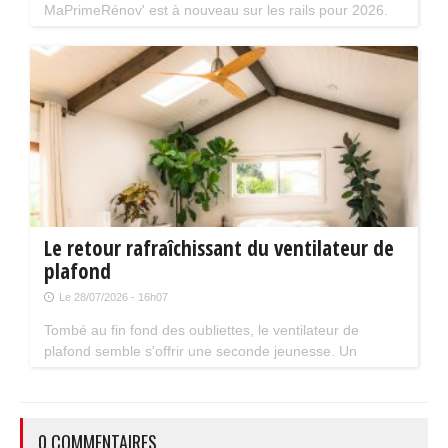
MaPrimeRénov' est à nouveau sur les rails pour 2026.
Mais attention, plusieurs évolutions du dispositif vont
limiter le nombre de chantiers éligibles. Tour d'horizon.
Le retour rafraîchissant du ventilateur de
plafond
Le 28/07/2026 - 16h07
Tombé au fin fond des oubliettes, le ventilateur de
plafond semble s'offrir une seconde jeunesse. Un
accessoire estival pratique pour les maisons bien isolées
qui ne souffrent pas trop de la chaleur...
0 COMMENTAIRES