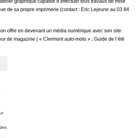
ier graphique capable d’effectuer tous travaux de mise
 que de sa propre imprimerie (contact : Eric Lejeune au 03 84
n offre en devenant un média numérique avec son site
teur de magazine ( « Clermont auto-moto » ; Guide de l’été
ur
 des