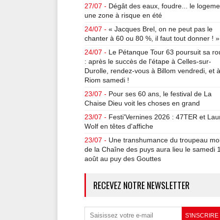
27/07 -
Dégât des eaux, foudre... le logeme
une zone à risque en été
24/07 -
« Jacques Brel, on ne peut pas le
chanter à 60 ou 80 %, il faut tout donner ! »
24/07 -
Le Pétanque Tour 63 poursuit sa ro
: après le succès de l'étape à Celles-sur-
Durolle, rendez-vous à Billom vendredi, et 
Riom samedi !
23/07 -
Pour ses 60 ans, le festival de La
Chaise Dieu voit les choses en grand
23/07 -
Festi'Vernines 2026 : 47TER et Lau
Wolf en têtes d'affiche
23/07 -
Une transhumance du troupeau mob
de la Chaîne des puys aura lieu le samedi 
août au puy des Gouttes
RECEVEZ NOTRE NEWSLETTER