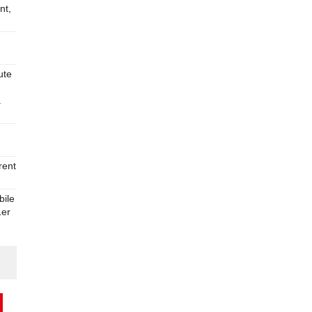
nt,
ute
à
rent
ile
1er