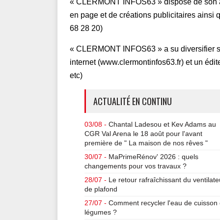
« CLERMONT INFOS63 » dispose de son atel
en page et de créations publicitaires ainsi
68 28 20)
« CLERMONT INFOS63 » a su diversifier so
internet (www.clermontinfos63.fr) et un édi
etc)
ACTUALITÉ EN CONTINU
03/08 -
Chantal Ladesou et Kev Adams au
CGR Val Arena le 18 août pour l'avant
première de " La maison de nos rêves "
30/07 -
MaPrimeRénov' 2026 : quels
changements pour vos travaux ?
28/07 -
Le retour rafraîchissant du ventilate
de plafond
27/07 -
Comment recycler l'eau de cuisson
légumes ?