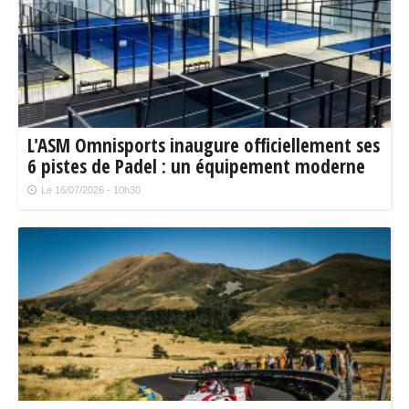
L'ASM Omnisports inaugure officiellement ses
6 pistes de Padel : un équipement moderne
au service du territoire
Le 16/07/2026 - 10h30