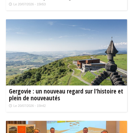
biodiversité
Le 20/07/2026 - 15h53
Gergovie : un nouveau regard sur l'histoire et
plein de nouveautés
Le 20/07/2026 - 15h42