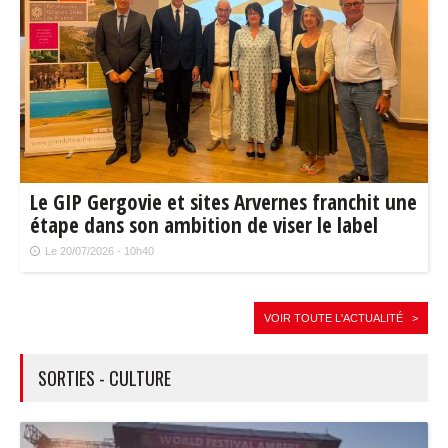
Le GIP Gergovie et sites Arvernes franchit une
étape dans son ambition de viser le label
Grand Site de France®
Le 20/07/2026 - 10h40
VOIR TOUTE L'ACTUALITÉ >
SORTIES - CULTURE