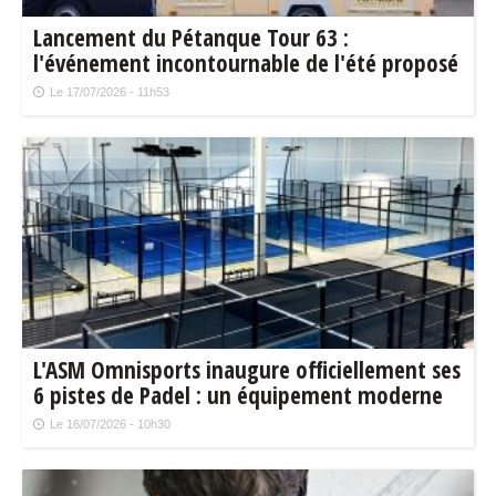
Lancement du Pétanque Tour 63 :
l'événement incontournable de l'été proposé
par le Conseil départemental !
Le 17/07/2026 - 11h53
L'ASM Omnisports inaugure officiellement ses
6 pistes de Padel : un équipement moderne
au service du territoire
Le 16/07/2026 - 10h30