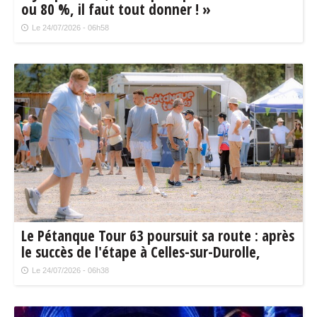
ou 80 %, il faut tout donner ! »
Le 24/07/2026 - 06h58
Le Pétanque Tour 63 poursuit sa route : après
le succès de l'étape à Celles-sur-Durolle,
rendez-vous à Billom vendredi, et à Riom
Le 24/07/2026 - 06h38
samedi !