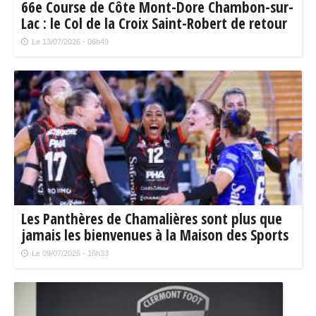
66e Course de Côte Mont-Dore Chambon-sur-
Lac : le Col de la Croix Saint-Robert de retour
Le 13/07/2026 - 06h49
Les Panthères de Chamalières sont plus que
jamais les bienvenues à la Maison des Sports
de Clermont-Ferrand !
Le 09/07/2026 - 16h33