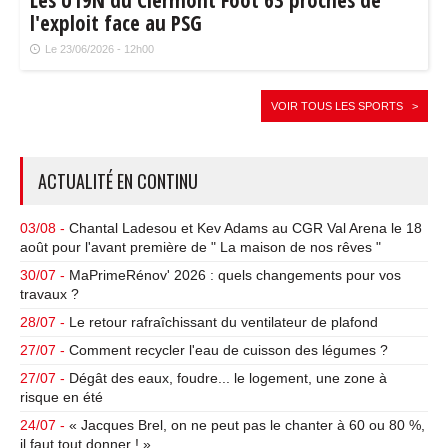
l'exploit face au PSG
Le 23/06/2026 - 12h00
VOIR TOUS LES SPORTS >
ACTUALITÉ EN CONTINU
03/08 -
Chantal Ladesou et Kev Adams au CGR Val Arena le 18
août pour l'avant première de " La maison de nos rêves "
30/07 -
MaPrimeRénov' 2026 : quels changements pour vos
travaux ?
28/07 -
Le retour rafraîchissant du ventilateur de plafond
27/07 -
Comment recycler l'eau de cuisson des légumes ?
27/07 -
Dégât des eaux, foudre... le logement, une zone à
risque en été
24/07 -
« Jacques Brel, on ne peut pas le chanter à 60 ou 80 %,
il faut tout donner ! »