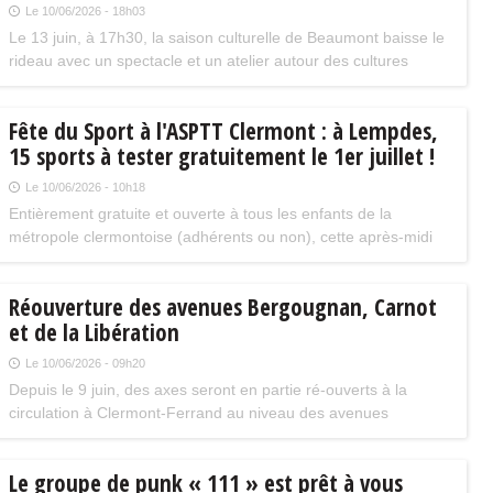
Le 10/06/2026 - 18h03
Le 13 juin, à 17h30, la saison culturelle de Beaumont baisse le
rideau avec un spectacle et un atelier autour des cultures
urbaines ! Tout est gratuit, sympa non ?
Fête du Sport à l'ASPTT Clermont : à Lempdes,
15 sports à tester gratuitement le 1er juillet !
Le 10/06/2026 - 10h18
Entièrement gratuite et ouverte à tous les enfants de la
métropole clermontoise (adhérents ou non), cette après-midi
propose une initiation à plus de 15 disciplines sportives
classiques, innovantes et handisport.
Réouverture des avenues Bergougnan, Carnot
et de la Libération
Le 10/06/2026 - 09h20
Depuis le 9 juin, des axes seront en partie ré-ouverts à la
circulation à Clermont-Ferrand au niveau des avenues
Bergougnan, Carnot (entre les deux squares) et de la
Libération.
Le groupe de punk « 111 » est prêt à vous