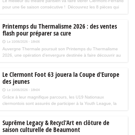
Le meilleur du théâtre parisien va faire vibrer Clermont-Ferrand
des matchs à enjeux.
pour une 6e saison consécutive ! Découvrez les 8 pièces qui
rythmeront la saison 2026-2027 des Théâtrales à Clermont-
Ferrand à La Maison de la culture !
Printemps du Thermalisme 2026 : des ventes
flash pour préparer sa cure
Le 10/06/2026 - 18h06
Auvergne Thermale poursuit son Printemps du Thermalisme
2026, une opération d'envergure destinée à faire découvrir au
plus grand nombre les bienfaits du thermalisme et l'expertise
des stations thermales d'Auvergne.
Le Clermont Foot 63 jouera la Coupe d'Europe
des jeunes
Le 10/06/2026 - 18h04
Grâce à leur magnifique parcours, les U19 Nationaux
clermontois sont assurés de participer à la Youth League, la
Champions League des espoirs, la saison prochaine.
Suprême Legacy & Recycl'Art en clôture de
saison culturelle de Beaumont