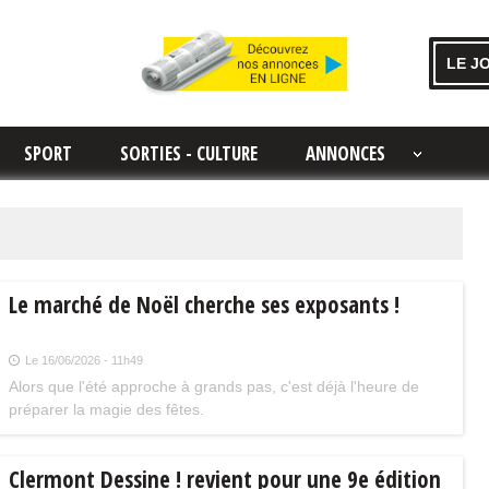
LE J
SPORT
SORTIES - CULTURE
ANNONCES
Le marché de Noël cherche ses exposants !
Le 16/06/2026 - 11h49
Alors que l'été approche à grands pas, c'est déjà l'heure de
préparer la magie des fêtes.
Clermont Dessine ! revient pour une 9e édition