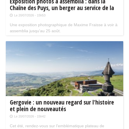
Exposition photos à assemblia : dans la
Chaîne des Puys, un berger au service de la
biodiversité
Le 20/07/2026 - 15h53
Une exposition photographique de Maxime Fraisse à voir à
assemblia jusqu'au 25 août.
Gergovie : un nouveau regard sur l'histoire
et plein de nouveautés
Le 20/07/2026 - 15h42
Cet été, rendez-vous sur l'emblématique plateau de