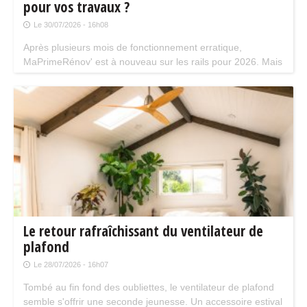
pour vos travaux ?
Le 30/07/2026 - 16h08
Après plusieurs mois de fonctionnement erratique,
MaPrimeRénov' est à nouveau sur les rails pour 2026. Mais
attention, plusieurs évolutions du dispositif vont limiter le
nombre de chantiers éligibles. Tour d'horizon.
Le retour rafraîchissant du ventilateur de
plafond
Le 28/07/2026 - 16h07
Tombé au fin fond des oubliettes, le ventilateur de plafond
semble s'offrir une seconde jeunesse. Un accessoire estival