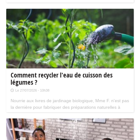
pratique pour les maisons bien isolées qui ne souffrent pas
trop de la chaleur...
Comment recycler l'eau de cuisson des
légumes ?
Le 27/07/2026 - 10h38
Nourrie aux livres de jardinage biologique, Mme F. n'est pas
la dernière pour fabriquer des préparations naturelles à
base d'extraits végétaux pour soigner ses plantes. Inspirée
par ces techniques, elle s'est mise à récupérer l'eau de
cuisson de ses légumes.