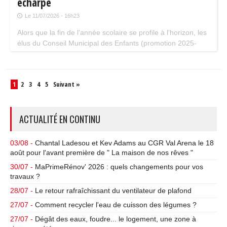
écharpe
Le 11/07/2026 - 16h23
Alors que la fin de l'année scolaire se profile à l'horizon, les
élus du Conseil Municipal des Enfants (promotion 2025-
2026) viennent d'achever leur mandat le 24 juin à l'occasion
d'une dernière réunion qui s'est tenue en présence du
Maire dans la salle des Assemblées de l'Hôtel de Ville.
1
2
3
4
5
Suivant »
ACTUALITÉ EN CONTINU
03/08 -
Chantal Ladesou et Kev Adams au CGR Val Arena le 18
août pour l'avant première de " La maison de nos rêves "
30/07 -
MaPrimeRénov' 2026 : quels changements pour vos
travaux ?
28/07 -
Le retour rafraîchissant du ventilateur de plafond
27/07 -
Comment recycler l'eau de cuisson des légumes ?
27/07 -
Dégât des eaux, foudre... le logement, une zone à