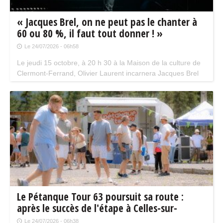
« Jacques Brel, on ne peut pas le chanter à
60 ou 80 %, il faut tout donner ! »
Le 24/07/2026 - 06h58
Le jeudi 15 octobre, à 20 h 30 à la Maison de la culture de
Clermont-Ferrand, Olivier Laurent incarnera Jacques Brel
pendant une heure et demie environ, accompagné de
musiciens formidables, dans « Brel ! Le Spectacle, La Vie
est Brel ». Entretien.
Le Pétanque Tour 63 poursuit sa route :
après le succès de l'étape à Celles-sur-
Durolle, rendez-vous à Billom vendredi, et à
Le 24/07/2026 - 06h38