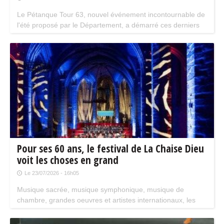
Riom samedi !
Le Pétanque Tour 63, nouvel événement incontournable de
l'été proposé par le Département, a démarré ces derniers
jours par une première étape à Celles-sur-Durolle. Fort de
ce succès, le camion du Département reprend la route du
Pétanque Tour 63 et vous donne déjà rendez-vous pour les
prochaines étapes de cette semaine : à Billom vendredi, et
à Riom samedi.
Pour ses 60 ans, le festival de La Chaise Dieu
voit les choses en grand
Le 23/07/2026 - 16h05
Musique sacrée, musique symphonique, musique de
chambre, grandes oeuvres et artistes internationaux, les
ingrédients sont réunis pour faire de cette édition 2026 un
festival mémorable du 18 au 30 août.