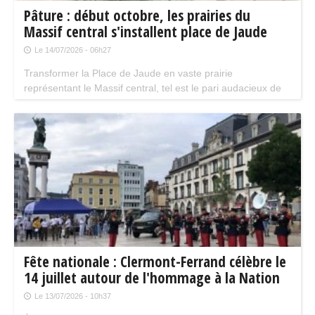
Pâture : début octobre, les prairies du
Massif central s'installent place de Jaude
Le 14/07/2026 - 06h27
Transformer la Place de Jaude en vaste prairie
représentant le Massif central, tel est le pari audacieux de
l'événement PÂTURE qui s'invite sur la place emblématique
de Clermont-Ferrand, du lundi 5 au jeudi 8 octobre
prochains.
Fête nationale : Clermont-Ferrand célèbre le
14 juillet autour de l'hommage à la Nation
Le 13/07/2026 - 10h37