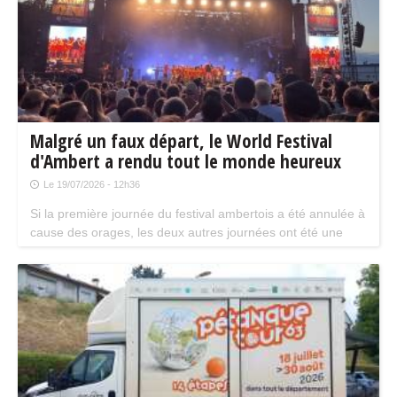
Malgré un faux départ, le World Festival
d'Ambert a rendu tout le monde heureux
Le 19/07/2026 - 12h36
Si la première journée du festival ambertois a été annulée à
cause des orages, les deux autres journées ont été une
magnifique réussite avec des artistes incroyables, des
troupes venues du monde entier et une organisation encore
une fois très bien rodée pour accueillir plus de 10 000
personnes chaque soir.