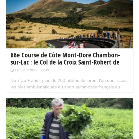
66e Course de Côte Mont-Dore Chambon-
sur-Lac : le Col de la Croix Saint-Robert de
retour
Le 13/07/2026 - 06h49
Du 7 au 9 août, plus de 200 pilotes défieront l'un des tracés
les plus emblématiques du sport automobile français au
coeur du Sancy pour un week-end exceptionnel. L'une des
plus belles épreuves, et l'un des plus beaux tracés de
montagne en Europe.