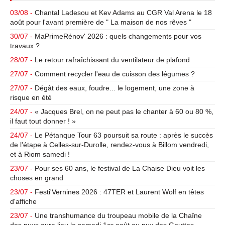
03/08 -
Chantal Ladesou et Kev Adams au CGR Val Arena le 18
août pour l'avant première de " La maison de nos rêves "
30/07 -
MaPrimeRénov' 2026 : quels changements pour vos
travaux ?
28/07 -
Le retour rafraîchissant du ventilateur de plafond
27/07 -
Comment recycler l'eau de cuisson des légumes ?
27/07 -
Dégât des eaux, foudre... le logement, une zone à
risque en été
24/07 -
« Jacques Brel, on ne peut pas le chanter à 60 ou 80 %,
il faut tout donner ! »
24/07 -
Le Pétanque Tour 63 poursuit sa route : après le succès
de l'étape à Celles-sur-Durolle, rendez-vous à Billom vendredi,
et à Riom samedi !
23/07 -
Pour ses 60 ans, le festival de La Chaise Dieu voit les
choses en grand
23/07 -
Festi'Vernines 2026 : 47TER et Laurent Wolf en têtes
d'affiche
23/07 -
Une transhumance du troupeau mobile de la Chaîne
des puys aura lieu le samedi 1er août au puy des Gouttes