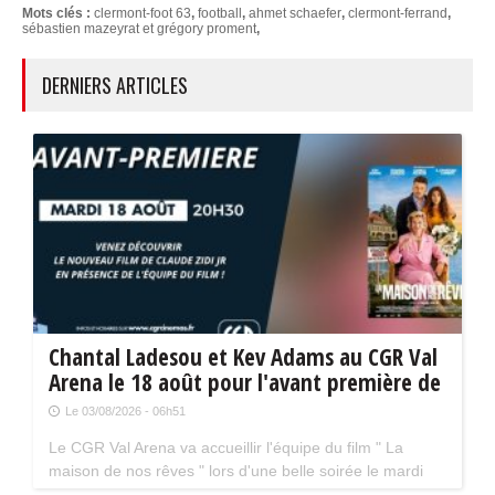
Mots clés :
clermont-foot 63
,
football
,
ahmet schaefer
,
clermont-ferrand
,
sébastien mazeyrat et grégory proment
,
DERNIERS ARTICLES
Chantal Ladesou et Kev Adams au CGR Val
Arena le 18 août pour l'avant première de
" La maison de nos rêves "
Le 03/08/2026 - 06h51
Le CGR Val Arena va accueillir l'équipe du film " La
maison de nos rêves " lors d'une belle soirée le mardi
18 août prochain à 20 h 30. La séance aura lieu en