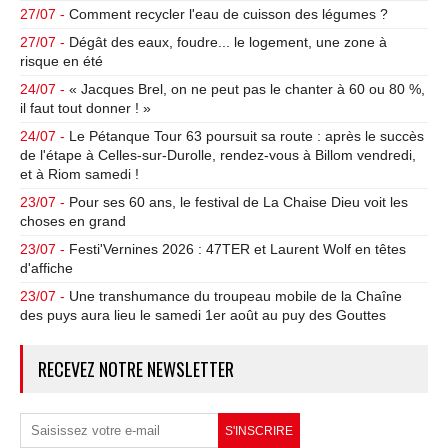
27/07 -
Comment recycler l'eau de cuisson des légumes ?
27/07 -
Dégât des eaux, foudre... le logement, une zone à
risque en été
24/07 -
« Jacques Brel, on ne peut pas le chanter à 60 ou 80 %,
il faut tout donner ! »
24/07 -
Le Pétanque Tour 63 poursuit sa route : après le succès
de l'étape à Celles-sur-Durolle, rendez-vous à Billom vendredi,
et à Riom samedi !
23/07 -
Pour ses 60 ans, le festival de La Chaise Dieu voit les
choses en grand
23/07 -
Festi'Vernines 2026 : 47TER et Laurent Wolf en têtes
d'affiche
23/07 -
Une transhumance du troupeau mobile de la Chaîne
des puys aura lieu le samedi 1er août au puy des Gouttes
RECEVEZ NOTRE NEWSLETTER