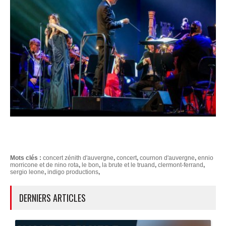
Mots clés :
concert zénith d'auvergne
,
concert
,
cournon d'auvergne
,
ennio
morricone et de nino rota
,
le bon
,
la brute et le truand
,
clermont-ferrand
,
sergio leone
,
indigo productions
,
DERNIERS ARTICLES