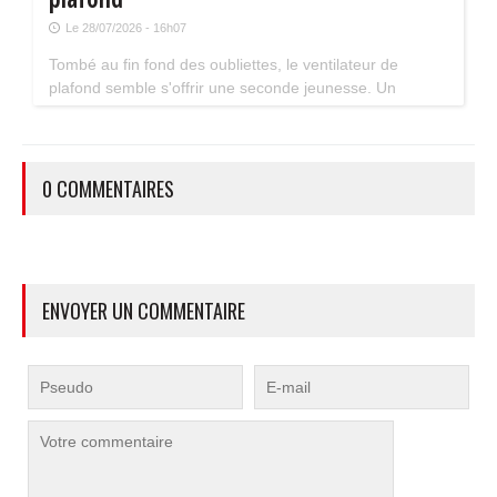
Le 28/07/2026 - 16h07
Tombé au fin fond des oubliettes, le ventilateur de
plafond semble s'offrir une seconde jeunesse. Un
accessoire estival pratique pour les maisons bien isolées
qui ne souffrent pas trop de la chaleur...
0 COMMENTAIRES
ENVOYER UN COMMENTAIRE