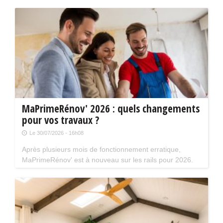
18 août prochain à 20 h 30. La séance aura lieu en
présence de Kev Adams et Chantal Ladesou.
MaPrimeRénov' 2026 : quels changements
pour vos travaux ?
Le 30/07/2026 - 16h08
Après plusieurs mois de fonctionnement erratique,
MaPrimeRénov' est à nouveau sur les rails pour 2026.
Mais attention, plusieurs évolutions du dispositif vont
limiter le nombre de chantiers éligibles. Tour d'horizon.