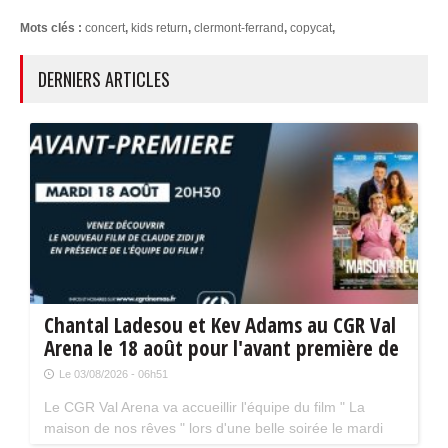
Mots clés :
concert
,
kids return
,
clermont-ferrand
,
copycat
,
DERNIERS ARTICLES
Chantal Ladesou et Kev Adams au CGR Val
Arena le 18 août pour l'avant première de
" La maison de nos rêves "
Le 03/08/2026 - 06h51
Le CGR Val Arena va accueillir l'équipe du film " La
maison de nos rêves " lors d'une belle soirée le mardi