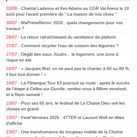
03/08 -
Chantal Ladesou et Kev Adams au CGR Val Arena le 18
août pour l'avant première de " La maison de nos rêves "
30/07 -
MaPrimeRénov' 2026 : quels changements pour vos
travaux ?
28/07 -
Le retour rafraîchissant du ventilateur de plafond
27/07 -
Comment recycler l'eau de cuisson des légumes ?
27/07 -
Dégât des eaux, foudre... le logement, une zone à
risque en été
24/07 -
« Jacques Brel, on ne peut pas le chanter à 60 ou 80 %,
il faut tout donner ! »
24/07 -
Le Pétanque Tour 63 poursuit sa route : après le succès
de l'étape à Celles-sur-Durolle, rendez-vous à Billom vendredi,
et à Riom samedi !
23/07 -
Pour ses 60 ans, le festival de La Chaise Dieu voit les
choses en grand
23/07 -
Festi'Vernines 2026 : 47TER et Laurent Wolf en têtes
d'affiche
23/07 -
Une transhumance du troupeau mobile de la Chaîne