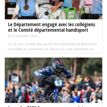
Le Département engagé avec les collégiens
et le Comité départemental handisport
Le 15/06/2026 - 09h46
Le 18 mai, la halle des sports de la Mourette de Beaumont
accueillait la cérémonie de clôture du cycle d'initiation au
sport inclusif dans les collèges. Suivie de la remise de 18
fauteuils roulants multisports au Comité départemental
handisport.