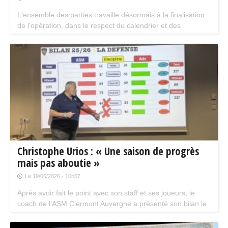
L'ensemble des parties travaille désormais à la finalisation
de l'opération, dans le respect du calendrier et des
procédures applicables.
Christophe Urios : « Une saison de progrès
mais pas aboutie »
Le 19/06/2026 - 10h57
Après avoir fait le point avec son staff et ses joueurs, le
coach de l'ASM Clermont Auvergne a présenté son bilan le
12 juin. Forcément, Christophe Urios regrette encore cette
qualification manquée pour un point mais l'équipe doit