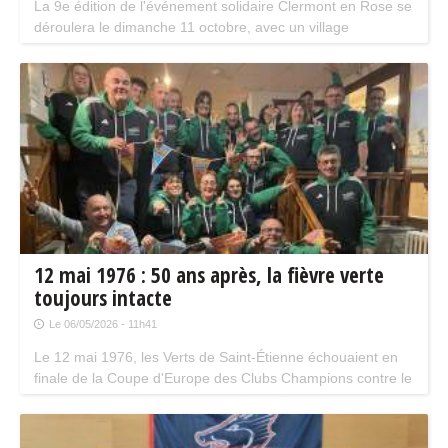
La 9e édition de l'événement solidaire Clermont en Rose se
déroulera le dimanche 11 octobre, avec un village
d'animations ouvert les 9 et 10 octobre sur la Place du
1er Mai.
12 mai 1976 : 50 ans après, la fièvre verte
toujours intacte
Le 06/05/2026 - 11h41
Le 12 mai 1976, les Verts de Saint-Étienne échouaient en
finale de la Coupe d'Europe des Clubs Champions contre le
Bayern de Munich à Glasgow (1-0). Maudits poteaux
carrés... Mais depuis, la fièvre verte continue de toucher de
nombreux foyers français et auvergnats encore aujourd'hui.