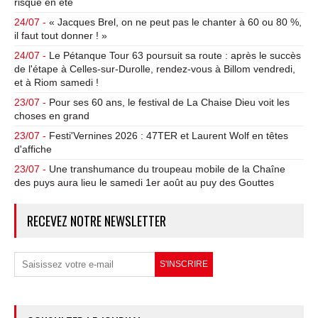
risque en été
24/07 -
« Jacques Brel, on ne peut pas le chanter à 60 ou 80 %,
il faut tout donner ! »
24/07 -
Le Pétanque Tour 63 poursuit sa route : après le succès
de l'étape à Celles-sur-Durolle, rendez-vous à Billom vendredi,
et à Riom samedi !
23/07 -
Pour ses 60 ans, le festival de La Chaise Dieu voit les
choses en grand
23/07 -
Festi'Vernines 2026 : 47TER et Laurent Wolf en têtes
d'affiche
23/07 -
Une transhumance du troupeau mobile de la Chaîne
des puys aura lieu le samedi 1er août au puy des Gouttes
RECEVEZ NOTRE NEWSLETTER