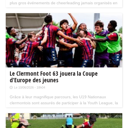
plus gros événements de cheerleading jamais organisés en
France : la Finale du Championnat de France de
Cheerleading 2026.
Le Clermont Foot 63 jouera la Coupe
d'Europe des jeunes
Le 10/06/2026 - 18h04
Grâce à leur magnifique parcours, les U19 Nationaux
clermontois sont assurés de participer à la Youth League, la
Champions League des espoirs, la saison prochaine.