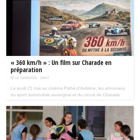
tourner la page.
« 360 km/h » : Un film sur Charade en
préparation
Le 19/06/2026 - 10h47
Le jeudi 21 mai au cinéma Pathé d'Aubière, les amoureux
du sport automobile auvergnat et du circuit de Charade
étaient réunis pour lancer un beau projet : " 360 km/h, du
mythe à la sécurité ", un projet de film documentaire sur le
légendaire circuit auvergnat. Un film événement qui raconte
l'histoire du sport automobile en Auvergne.