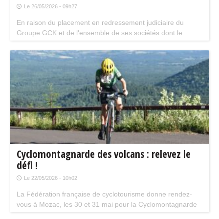
Le 26/05/2026 - 09h27
En raison du placement en redressement judiciaire du
Groupe GCK et de l'ensemble de ses sociétés dont le
Circuit de Charade, la manifestation prévue les 20 et 21 juin
est annulée.
Cyclomontagnarde des volcans : relevez le
défi !
Le 22/05/2026 - 10h02
La Fédération française de cyclotourisme donne rendez-
vous à Mozac, les 30 et 31 mai pour la Cyclomontagnarde
des volcans.