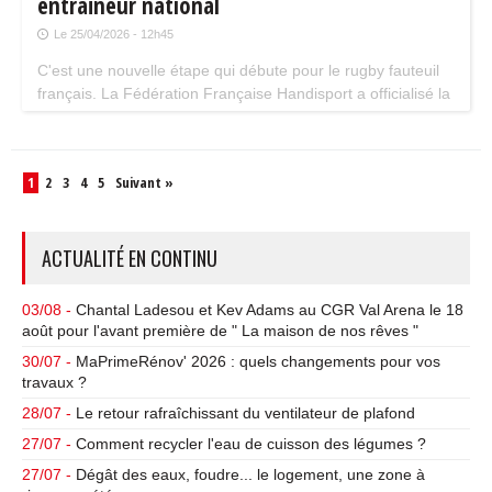
entraîneur national
Le 25/04/2026 - 12h45
C'est une nouvelle étape qui débute pour le rugby fauteuil
français. La Fédération Française Handisport a officialisé la
nomination du Clermontois Adrien Chalmin au poste
d'entraîneur national de l'équipe de France. L'ancien
international succède à Nicolas Coste et prend les rênes
1
2
3
4
5
Suivant »
d'un collectif en pleine évolution.
ACTUALITÉ EN CONTINU
03/08 -
Chantal Ladesou et Kev Adams au CGR Val Arena le 18
août pour l'avant première de " La maison de nos rêves "
30/07 -
MaPrimeRénov' 2026 : quels changements pour vos
travaux ?
28/07 -
Le retour rafraîchissant du ventilateur de plafond
27/07 -
Comment recycler l'eau de cuisson des légumes ?
27/07 -
Dégât des eaux, foudre... le logement, une zone à