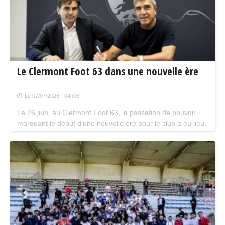
Le Clermont Foot 63 dans une nouvelle ère
Le 07/07/2026 - 04h06
Le 26 juin, au Clermont Foot 63, la passation de pouvoir
marquant le début d'une nouvelle ère pour le club a eu lieu.
L'ex-président Ahmet Schaefer, représentant de la société
Coresports Alliance, a officiellement transmis les rênes du
club à Stéphane Tessier, représentant de la société ABL
Finance, désormais nouveau propriétaire du Clermont Foot
63.