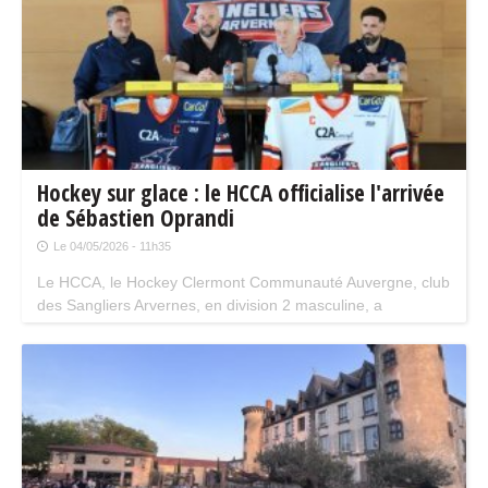
Hockey sur glace : le HCCA officialise l'arrivée
de Sébastien Oprandi
Le 04/05/2026 - 11h35
Le HCCA, le Hockey Clermont Communauté Auvergne, club
des Sangliers Arvernes, en division 2 masculine, a
officiellement présenté, le 21 avril son nouveau Manager
Général et entraîneur principal : Sébastien Oprandi. Un
homme d'expérience avec une vision de bâtisseur.