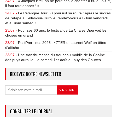
24/07 -
« Jacques Brel, on ne peut pas le chanter à 60 ou 80 %,
il faut tout donner ! »
24/07 -
Le Pétanque Tour 63 poursuit sa route : après le succès
de l'étape à Celles-sur-Durolle, rendez-vous à Billom vendredi,
et à Riom samedi !
23/07 -
Pour ses 60 ans, le festival de La Chaise Dieu voit les
choses en grand
23/07 -
Festi'Vernines 2026 : 47TER et Laurent Wolf en têtes
d'affiche
23/07 -
Une transhumance du troupeau mobile de la Chaîne
des puys aura lieu le samedi 1er août au puy des Gouttes
RECEVEZ NOTRE NEWSLETTER
CONSULTER LE JOURNAL