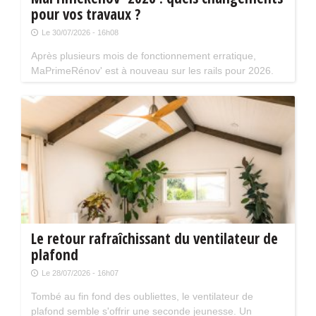
pour vos travaux ?
Le 30/07/2026 - 16h08
Après plusieurs mois de fonctionnement erratique,
MaPrimeRénov' est à nouveau sur les rails pour 2026.
Mais attention, plusieurs évolutions du dispositif vont
limiter le nombre de chantiers éligibles. Tour d'horizon.
Le retour rafraîchissant du ventilateur de
plafond
Le 28/07/2026 - 16h07
Tombé au fin fond des oubliettes, le ventilateur de
plafond semble s'offrir une seconde jeunesse. Un