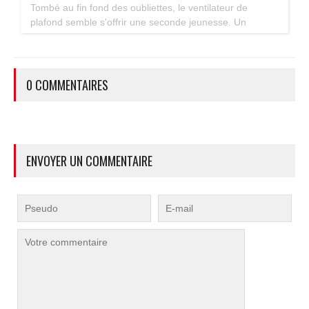
Tombé au fin fond des oubliettes, le ventilateur de
plafond semble s'offrir une seconde jeunesse. Un
accessoire estival pratique pour les maisons bien isolées
qui ne souffrent pas trop de la chaleur...
0 COMMENTAIRES
ENVOYER UN COMMENTAIRE