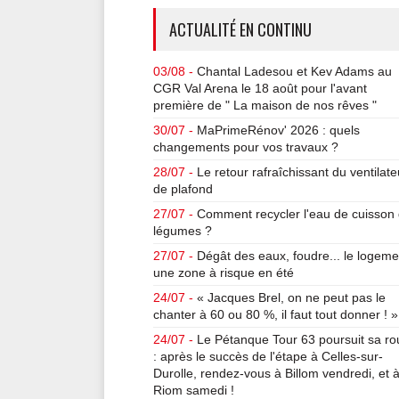
ACTUALITÉ EN CONTINU
03/08 -
Chantal Ladesou et Kev Adams au
CGR Val Arena le 18 août pour l'avant
première de " La maison de nos rêves "
30/07 -
MaPrimeRénov' 2026 : quels
changements pour vos travaux ?
28/07 -
Le retour rafraîchissant du ventilate
de plafond
27/07 -
Comment recycler l'eau de cuisson
légumes ?
27/07 -
Dégât des eaux, foudre... le logeme
une zone à risque en été
24/07 -
« Jacques Brel, on ne peut pas le
chanter à 60 ou 80 %, il faut tout donner ! »
24/07 -
Le Pétanque Tour 63 poursuit sa ro
: après le succès de l'étape à Celles-sur-
Durolle, rendez-vous à Billom vendredi, et 
Riom samedi !