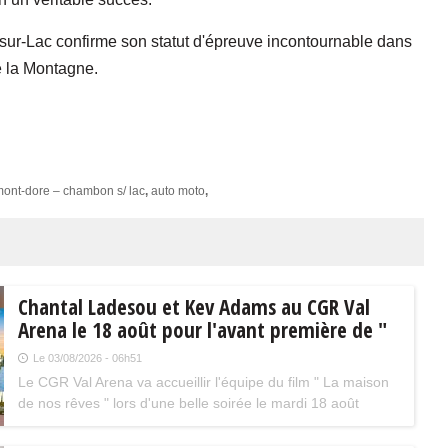
r-Lac confirme son statut d'épreuve incontournable dans
e la Montagne.
mont-dore – chambon s/ lac
,
auto moto
,
Chantal Ladesou et Kev Adams au CGR Val
Arena le 18 août pour l'avant première de "
La maison de nos rêves "
Le 03/08/2026 - 06h51
Le CGR Val Arena va accueillir l'équipe du film " La maison
de nos rêves " lors d'une belle soirée le mardi 18 août
prochain à 20 h 30. La séance aura lieu en présence de
Kev Adams et Chantal Ladesou.