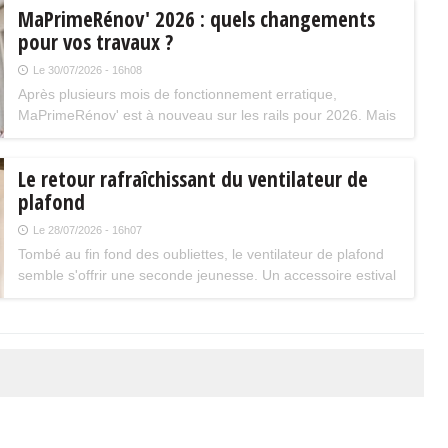
MaPrimeRénov' 2026 : quels changements
pour vos travaux ?
Le 30/07/2026 - 16h08
Après plusieurs mois de fonctionnement erratique,
MaPrimeRénov' est à nouveau sur les rails pour 2026. Mais
attention, plusieurs évolutions du dispositif vont limiter le
nombre de chantiers éligibles. Tour d'horizon.
Le retour rafraîchissant du ventilateur de
plafond
Le 28/07/2026 - 16h07
Tombé au fin fond des oubliettes, le ventilateur de plafond
semble s'offrir une seconde jeunesse. Un accessoire estival
pratique pour les maisons bien isolées qui ne souffrent pas
trop de la chaleur...