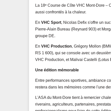
La 18ᵉ Course de Côte VHC Mont-Dore – Ch
aussi confrontés à la chaleur.
En
VHC Sport
, Nicolas Defix s'offre un s
Pierre-Alain Bureau (Reynard 903) et Morg
groupe DE.
En
VHC Production
, Grégory Mollon (BM
RS 1 600), qui se console avec un deuxièm
VHC Production, et Malivai Castelli (Lotus 
Une édition mémorable
Entre performances sportives, ambiance conv
restera dans les mémoires comme l'une des
L'ASA du Mont-Dore tient à remercier chale
riverains, agriculteurs, partenaires, presta
professionnalisme pour faire de cette éditio