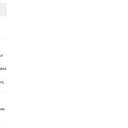
ur
 des
nt,
ute
à