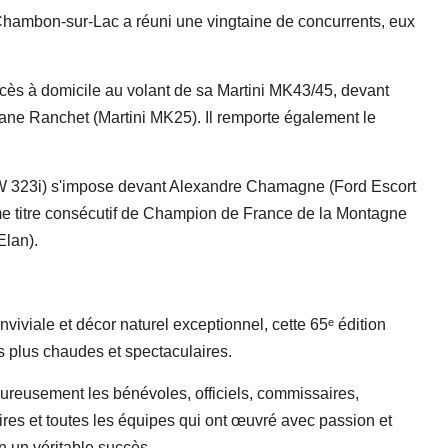
ambon-sur-Lac a réuni une vingtaine de concurrents, eux
uccès à domicile au volant de sa Martini MK43/45, devant
ane Ranchet (Martini MK25). Il remporte également le
W 323i) s'impose devant Alexandre Chamagne (Ford Escort
e titre consécutif de Champion de France de la Montagne
Elan).
iviale et décor naturel exceptionnel, cette 65ᵉ édition
 plus chaudes et spectaculaires.
ureusement les bénévoles, officiels, commissaires,
taires et toutes les équipes qui ont œuvré avec passion et
n un véritable succès.