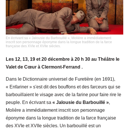
En écrivant sa « Jalousie du Barbouillé », Molière a immédiatement
inscrit son personnage éponyme dans la longue tradition de la farce
française des XVIe et XVIIe siècles.
Les 12, 13, 19 et 20 décembre à 20 h 30 au Théâtre le
Valet de Cœur à Clermont-Ferrand .
Dans le Dictionnaire universel de Furetière (en 1691),
« Enfariner » s'est dit des bouffons et des farceurs qui se
barbouillaient le visage avec de la farine pour faire rire le
peuple. En écrivant sa
« Jalousie du Barbouillé »
,
Molière a immédiatement inscrit son personnage
éponyme dans la longue tradition de la farce française
des XVIe et XVIIe siècles. Un barbouillé est un