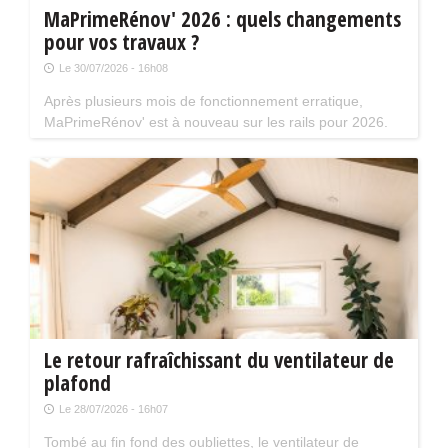
MaPrimeRénov' 2026 : quels changements
pour vos travaux ?
Le 30/07/2026 - 16h08
Après plusieurs mois de fonctionnement erratique,
MaPrimeRénov' est à nouveau sur les rails pour 2026.
Mais attention, plusieurs évolutions du dispositif vont
limiter le nombre de chantiers éligibles. Tour d'horizon.
Le retour rafraîchissant du ventilateur de
plafond
Le 28/07/2026 - 16h07
Tombé au fin fond des oubliettes, le ventilateur de