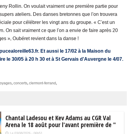
 Jeny Rollin. On voulait vraiment une première partie pour
e supers ateliers. Des danses bretonnes que l'on trouvera
éciale pour célébrer les vingt ans du groupe. « C'est un
 On sait vraiment ce que l'on a envie de faire après 20
es », Oubéret revient dans la danse !
pucealoreille63.fr. Et aussi le 17/02 à la Maison du
ire le 30/05 à 20 h 30 et à St Gervais d'Auvergne le 4/07.
oyages
,
concerts
,
clermont-ferrand
,
Chantal Ladesou et Kev Adams au CGR Val
Arena le 18 août pour l'avant première de "
La maison de nos rêves "
Le 03/08/2026 - 06h51