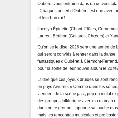
Oubéret vous entraîne dans un univers tota
! Chaque concert d'Oubéret est une aventure
et leur bon roi !
Jocelyn Épinette (Chant, Flûtes, Cornemus
Laurent Berthon (Guitares, Chœurs) et Yann
Qu'on se le dise, 2026 sera une année de ba
qui seront conviés à rentrer dans la danse.
fantastiques d'Oubéret à Clermont-Ferrand, 
pour la sortie de leur nouvel album le 20 fév
Et dire que ces joyeux druides se sont re
en pays Arverne. « Comme dans les séries, 
viennent de la scène jazz, pop ou metal exp
des groupes folklorique avec ma maman et 
dans notre groupe il apporte sa touche music
mais les rencontres musicales et profession