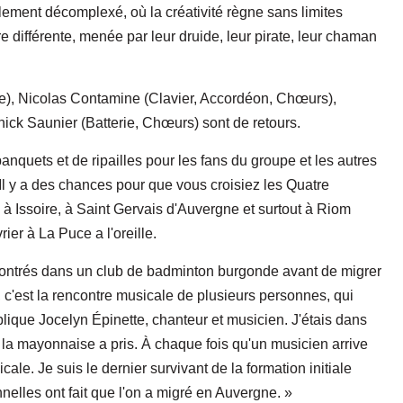
lement décomplexé, où la créativité règne sans limites
 différente, menée par leur druide, leur pirate, leur chaman
e), Nicolas Contamine (Clavier, Accordéon, Chœurs),
ick Saunier (Batterie, Chœurs) sont de retours.
nquets et de ripailles pour les fans du groupe et les autres
 Il y a des chances pour que vous croisiez les Quatre
à Issoire, à Saint Gervais d'Auvergne et surtout à Riom
rier à La Puce a l'oreille.
ncontrés dans un club de badminton burgonde avant de migrer
c'est la rencontre musicale de plusieurs personnes, qui
lique Jocelyn Épinette, chanteur et musicien. J'étais dans
la mayonnaise a pris. À chaque fois qu'un musicien arrive
ale. Je suis le dernier survivant de la formation initiale
nelles ont fait que l'on a migré en Auvergne. »