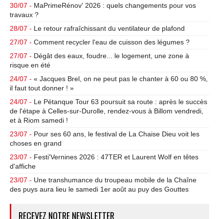
30/07 -
MaPrimeRénov' 2026 : quels changements pour vos
travaux ?
28/07 -
Le retour rafraîchissant du ventilateur de plafond
27/07 -
Comment recycler l'eau de cuisson des légumes ?
27/07 -
Dégât des eaux, foudre... le logement, une zone à
risque en été
24/07 -
« Jacques Brel, on ne peut pas le chanter à 60 ou 80 %,
il faut tout donner ! »
24/07 -
Le Pétanque Tour 63 poursuit sa route : après le succès
de l'étape à Celles-sur-Durolle, rendez-vous à Billom vendredi,
et à Riom samedi !
23/07 -
Pour ses 60 ans, le festival de La Chaise Dieu voit les
choses en grand
23/07 -
Festi'Vernines 2026 : 47TER et Laurent Wolf en têtes
d'affiche
23/07 -
Une transhumance du troupeau mobile de la Chaîne
des puys aura lieu le samedi 1er août au puy des Gouttes
RECEVEZ NOTRE NEWSLETTER