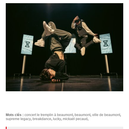
Mots clés :
concert le tremplin à beaumont
,
beaumont
,
ville de beaumont
,
supreme legacy
,
breakdance
,
lucky
,
mickaël pecaud
,