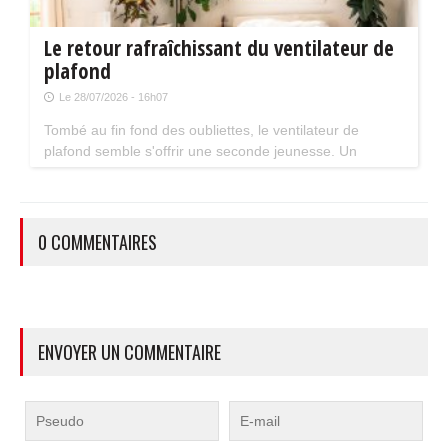
Le retour rafraîchissant du ventilateur de
plafond
Le 28/07/2026 - 16h07
Tombé au fin fond des oubliettes, le ventilateur de
plafond semble s'offrir une seconde jeunesse. Un
accessoire estival pratique pour les maisons bien isolées
qui ne souffrent pas trop de la chaleur...
0 COMMENTAIRES
ENVOYER UN COMMENTAIRE