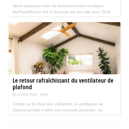
Après plusieurs mois de fonctionnement erratique,
MaPrimeRénov' est à nouveau sur les rails pour 2026.
Mais attention, plusieurs évolutions du dispositif vont
limiter le nombre de chantiers éligibles. Tour d'horizon.
Le retour rafraîchissant du ventilateur de
plafond
Le 28/07/2026 - 16h07
Tombé au fin fond des oubliettes, le ventilateur de
plafond semble s'offrir une seconde jeunesse. Un
accessoire estival pratique pour les maisons bien isolées
qui ne souffrent pas trop de la chaleur...