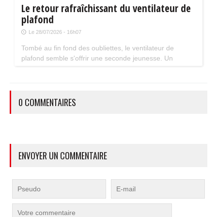
Le retour rafraîchissant du ventilateur de
plafond
Le 28/07/2026 - 16h07
Tombé au fin fond des oubliettes, le ventilateur de
plafond semble s'offrir une seconde jeunesse. Un
accessoire estival pratique pour les maisons bien isolées
qui ne souffrent pas trop de la chaleur...
0 COMMENTAIRES
ENVOYER UN COMMENTAIRE