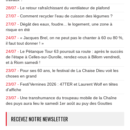
28/07 -
Le retour rafraîchissant du ventilateur de plafond
27/07 -
Comment recycler l'eau de cuisson des légumes ?
27/07 -
Dégât des eaux, foudre... le logement, une zone à
risque en été
24/07 -
« Jacques Brel, on ne peut pas le chanter à 60 ou 80 %,
il faut tout donner ! »
24/07 -
Le Pétanque Tour 63 poursuit sa route : après le succès
de l'étape à Celles-sur-Durolle, rendez-vous à Billom vendredi,
et à Riom samedi !
23/07 -
Pour ses 60 ans, le festival de La Chaise Dieu voit les
choses en grand
23/07 -
Festi'Vernines 2026 : 47TER et Laurent Wolf en têtes
d'affiche
23/07 -
Une transhumance du troupeau mobile de la Chaîne
des puys aura lieu le samedi 1er août au puy des Gouttes
RECEVEZ NOTRE NEWSLETTER