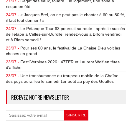
27/07 -
Dégât des eaux, foudre... le logement, une zone à
risque en été
24/07 -
« Jacques Brel, on ne peut pas le chanter à 60 ou 80 %,
il faut tout donner ! »
24/07 -
Le Pétanque Tour 63 poursuit sa route : après le succès
de l'étape à Celles-sur-Durolle, rendez-vous à Billom vendredi,
et à Riom samedi !
23/07 -
Pour ses 60 ans, le festival de La Chaise Dieu voit les
choses en grand
23/07 -
Festi'Vernines 2026 : 47TER et Laurent Wolf en têtes
d'affiche
23/07 -
Une transhumance du troupeau mobile de la Chaîne
des puys aura lieu le samedi 1er août au puy des Gouttes
RECEVEZ NOTRE NEWSLETTER