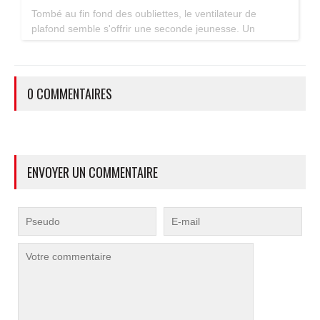
Tombé au fin fond des oubliettes, le ventilateur de
plafond semble s'offrir une seconde jeunesse. Un
accessoire estival pratique pour les maisons bien isolées
qui ne souffrent pas trop de la chaleur...
0 COMMENTAIRES
ENVOYER UN COMMENTAIRE