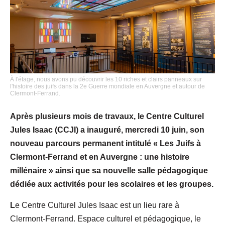
À l'étage, nous avons pu découvrir les 10 riches et clairs panneaux sur
l'histoire des juifs dans la 2e Guerre mondiale en Auvergne et autour de
Clermont-Ferrand.
Après plusieurs mois de travaux, le Centre Culturel
Jules Isaac (CCJI) a inauguré, mercredi 10 juin, son
nouveau parcours permanent intitulé « Les Juifs à
Clermont-Ferrand et en Auvergne : une histoire
millénaire » ainsi que sa nouvelle salle pédagogique
dédiée aux activités pour les scolaires et les groupes.
L
e Centre Culturel Jules Isaac est un lieu rare à
Clermont-Ferrand. Espace culturel et pédagogique, le