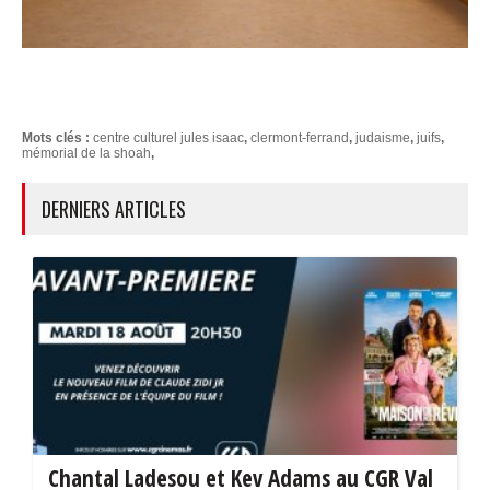
Mots clés :
centre culturel jules isaac
,
clermont-ferrand
,
judaisme
,
juifs
,
mémorial de la shoah
,
DERNIERS ARTICLES
Chantal Ladesou et Kev Adams au CGR Val