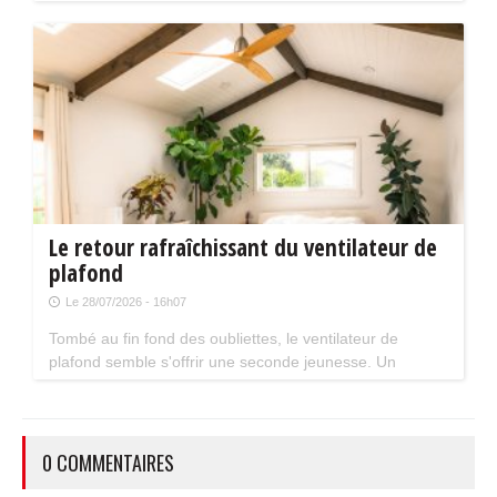
Mais attention, plusieurs évolutions du dispositif vont
limiter le nombre de chantiers éligibles. Tour d'horizon.
Le retour rafraîchissant du ventilateur de
plafond
Le 28/07/2026 - 16h07
Tombé au fin fond des oubliettes, le ventilateur de
plafond semble s'offrir une seconde jeunesse. Un
accessoire estival pratique pour les maisons bien isolées
qui ne souffrent pas trop de la chaleur...
0 COMMENTAIRES