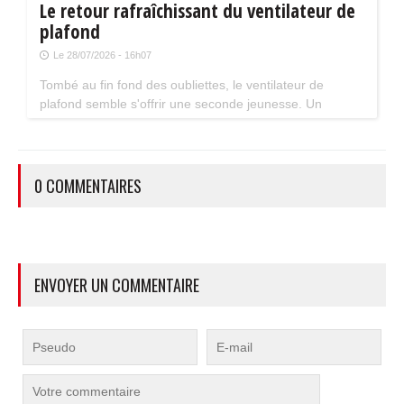
Le retour rafraîchissant du ventilateur de
plafond
Le 28/07/2026 - 16h07
Tombé au fin fond des oubliettes, le ventilateur de
plafond semble s'offrir une seconde jeunesse. Un
accessoire estival pratique pour les maisons bien isolées
qui ne souffrent pas trop de la chaleur...
0 COMMENTAIRES
ENVOYER UN COMMENTAIRE