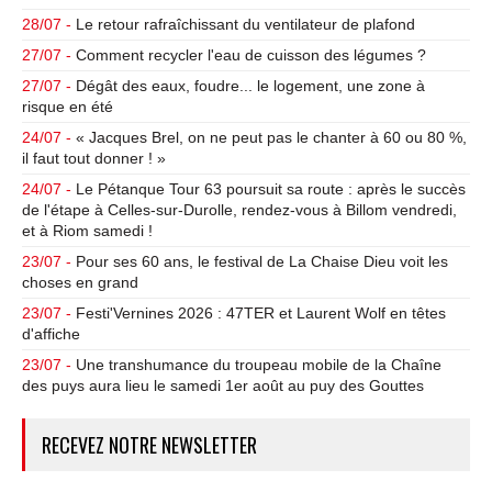
28/07 -
Le retour rafraîchissant du ventilateur de plafond
27/07 -
Comment recycler l'eau de cuisson des légumes ?
27/07 -
Dégât des eaux, foudre... le logement, une zone à
risque en été
24/07 -
« Jacques Brel, on ne peut pas le chanter à 60 ou 80 %,
il faut tout donner ! »
24/07 -
Le Pétanque Tour 63 poursuit sa route : après le succès
de l'étape à Celles-sur-Durolle, rendez-vous à Billom vendredi,
et à Riom samedi !
23/07 -
Pour ses 60 ans, le festival de La Chaise Dieu voit les
choses en grand
23/07 -
Festi'Vernines 2026 : 47TER et Laurent Wolf en têtes
d'affiche
23/07 -
Une transhumance du troupeau mobile de la Chaîne
des puys aura lieu le samedi 1er août au puy des Gouttes
RECEVEZ NOTRE NEWSLETTER