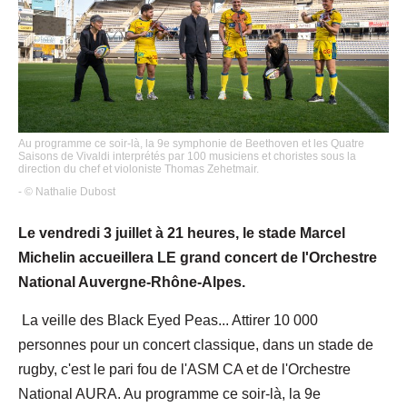
Au programme ce soir-là, la 9e symphonie de Beethoven et les Quatre
Saisons de Vivaldi interprétés par 100 musiciens et choristes sous la
direction du chef et violoniste Thomas Zehetmair.
- © Nathalie Dubost
Le vendredi 3 juillet à 21 heures, le stade Marcel
Michelin accueillera LE grand concert de l'Orchestre
National Auvergne-Rhône-Alpes.
La veille des Black Eyed Peas... Attirer 10 000
personnes pour un concert classique, dans un stade de
rugby, c'est le pari fou de l'ASM CA et de l'Orchestre
National AURA. Au programme ce soir-là, la 9e