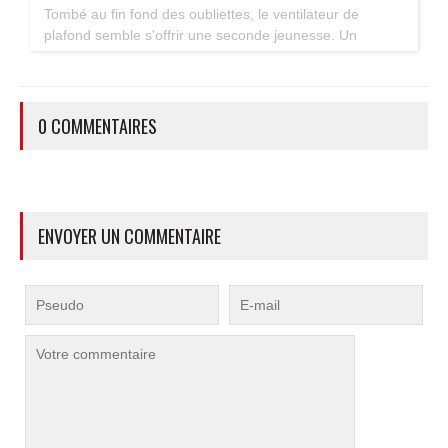
Tombé au fin fond des oubliettes, le ventilateur de
plafond semble s'offrir une seconde jeunesse. Un
accessoire estival pratique pour les maisons bien isolées
qui ne souffrent pas trop de la chaleur...
0 COMMENTAIRES
ENVOYER UN COMMENTAIRE