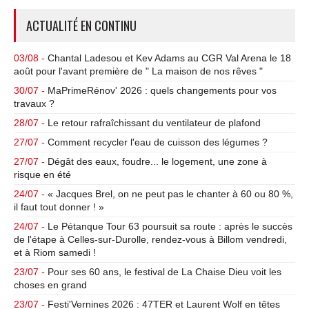
ACTUALITÉ EN CONTINU
03/08 -
Chantal Ladesou et Kev Adams au CGR Val Arena le 18
août pour l'avant première de " La maison de nos rêves "
30/07 -
MaPrimeRénov' 2026 : quels changements pour vos
travaux ?
28/07 -
Le retour rafraîchissant du ventilateur de plafond
27/07 -
Comment recycler l'eau de cuisson des légumes ?
27/07 -
Dégât des eaux, foudre... le logement, une zone à
risque en été
24/07 -
« Jacques Brel, on ne peut pas le chanter à 60 ou 80 %,
il faut tout donner ! »
24/07 -
Le Pétanque Tour 63 poursuit sa route : après le succès
de l'étape à Celles-sur-Durolle, rendez-vous à Billom vendredi,
et à Riom samedi !
23/07 -
Pour ses 60 ans, le festival de La Chaise Dieu voit les
choses en grand
23/07 -
Festi'Vernines 2026 : 47TER et Laurent Wolf en têtes