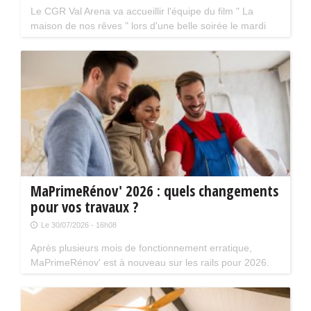
Le CGR Val Arena va accueillir l'équipe du film " La
maison de nos rêves " lors d'une belle soirée le mardi
18 août prochain à 20 h 30. La séance aura lieu en
présence de Kev Adams et Chantal Ladesou.
MaPrimeRénov' 2026 : quels changements
pour vos travaux ?
Le 30/07/2026 - 16h08
Après plusieurs mois de fonctionnement erratique,
MaPrimeRénov' est à nouveau sur les rails pour 2026.
Mais attention, plusieurs évolutions du dispositif vont
limiter le nombre de chantiers éligibles. Tour d'horizon.