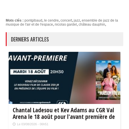
Mots clés :
pontgibaud
,
le cendre
,
concert
,
jazz
,
ensemble de jazz de la
musique de l'air et de l'espace
,
nicolas gardel
,
château dauphin
,
DERNIERS ARTICLES
Chantal Ladesou et Kev Adams au CGR Val
Arena le 18 août pour l'avant première de
" La maison de nos rêves "
Le 03/08/2026 - 06h51