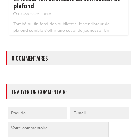
plafond
Le 28/07/2026 - 16h07
Tombé au fin fond des oubliettes, le ventilateur de
plafond semble s'offrir une seconde jeunesse. Un
accessoire estival pratique pour les maisons bien isolées
qui ne souffrent pas trop de la chaleur...
0 COMMENTAIRES
ENVOYER UN COMMENTAIRE