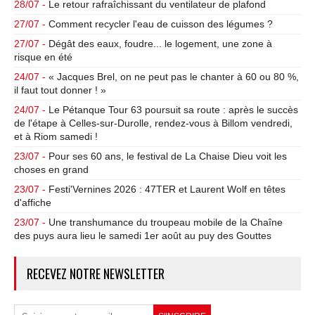
28/07 -
Le retour rafraîchissant du ventilateur de plafond
27/07 -
Comment recycler l'eau de cuisson des légumes ?
27/07 -
Dégât des eaux, foudre... le logement, une zone à
risque en été
24/07 -
« Jacques Brel, on ne peut pas le chanter à 60 ou 80 %,
il faut tout donner ! »
24/07 -
Le Pétanque Tour 63 poursuit sa route : après le succès
de l'étape à Celles-sur-Durolle, rendez-vous à Billom vendredi,
et à Riom samedi !
23/07 -
Pour ses 60 ans, le festival de La Chaise Dieu voit les
choses en grand
23/07 -
Festi'Vernines 2026 : 47TER et Laurent Wolf en têtes
d'affiche
23/07 -
Une transhumance du troupeau mobile de la Chaîne
des puys aura lieu le samedi 1er août au puy des Gouttes
RECEVEZ NOTRE NEWSLETTER