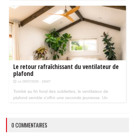
Mais attention, plusieurs évolutions du dispositif vont
limiter le nombre de chantiers éligibles. Tour d'horizon.
Le retour rafraîchissant du ventilateur de
plafond
Le 28/07/2026 - 16h07
Tombé au fin fond des oubliettes, le ventilateur de
plafond semble s'offrir une seconde jeunesse. Un
accessoire estival pratique pour les maisons bien isolées
qui ne souffrent pas trop de la chaleur...
0 COMMENTAIRES