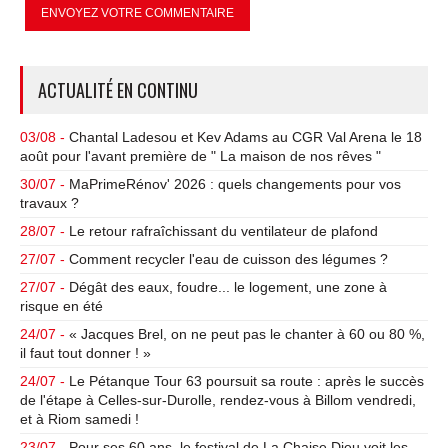
ACTUALITÉ EN CONTINU
03/08 -
Chantal Ladesou et Kev Adams au CGR Val Arena le 18
août pour l'avant première de " La maison de nos rêves "
30/07 -
MaPrimeRénov' 2026 : quels changements pour vos
travaux ?
28/07 -
Le retour rafraîchissant du ventilateur de plafond
27/07 -
Comment recycler l'eau de cuisson des légumes ?
27/07 -
Dégât des eaux, foudre... le logement, une zone à
risque en été
24/07 -
« Jacques Brel, on ne peut pas le chanter à 60 ou 80 %,
il faut tout donner ! »
24/07 -
Le Pétanque Tour 63 poursuit sa route : après le succès
de l'étape à Celles-sur-Durolle, rendez-vous à Billom vendredi,
et à Riom samedi !
23/07 -
Pour ses 60 ans, le festival de La Chaise Dieu voit les