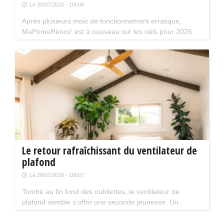
Le 30/07/2026 - 16h08
Après plusieurs mois de fonctionnement erratique,
MaPrimeRénov' est à nouveau sur les rails pour 2026.
Mais attention, plusieurs évolutions du dispositif vont
limiter le nombre de chantiers éligibles. Tour d'horizon.
Le retour rafraîchissant du ventilateur de
plafond
Le 28/07/2026 - 16h07
Tombé au fin fond des oubliettes, le ventilateur de
plafond semble s'offrir une seconde jeunesse. Un
accessoire estival pratique pour les maisons bien isolées
qui ne souffrent pas trop de la chaleur...