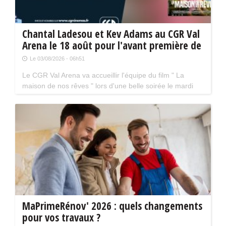
Chantal Ladesou et Kev Adams au CGR Val
Arena le 18 août pour l'avant première de
" La maison de nos rêves "
Le 03/08/2026 - 06h51
Le CGR Val Arena va accueillir l'équipe du film " La
maison de nos rêves " lors d'une belle soirée le mardi
18 août prochain à 20 h 30. La séance aura lieu en
présence de Kev Adams et Chantal Ladesou.
MaPrimeRénov' 2026 : quels changements
pour vos travaux ?