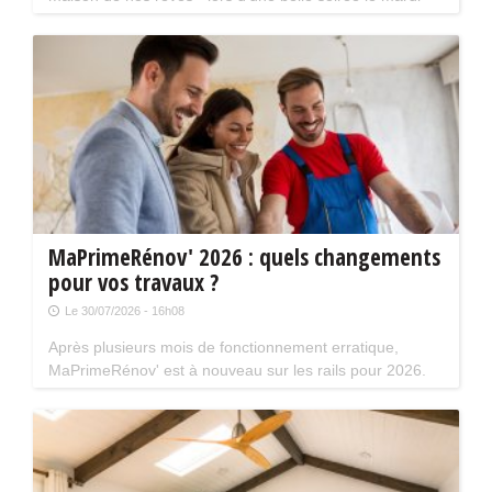
18 août prochain à 20 h 30. La séance aura lieu en
présence de Kev Adams et Chantal Ladesou.
MaPrimeRénov' 2026 : quels changements
pour vos travaux ?
Le 30/07/2026 - 16h08
Après plusieurs mois de fonctionnement erratique,
MaPrimeRénov' est à nouveau sur les rails pour 2026.
Mais attention, plusieurs évolutions du dispositif vont
limiter le nombre de chantiers éligibles. Tour d'horizon.