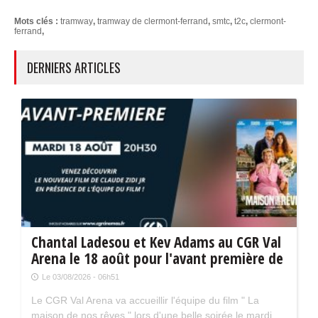
Mots clés :
tramway
,
tramway de clermont-ferrand
,
smtc
,
t2c
,
clermont-
ferrand
,
DERNIERS ARTICLES
Chantal Ladesou et Kev Adams au CGR Val
Arena le 18 août pour l'avant première de
" La maison de nos rêves "
Le 03/08/2026 - 06h51
Le CGR Val Arena va accueillir l'équipe du film " La
maison de nos rêves " lors d'une belle soirée le mardi