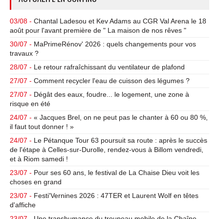
03/08 -
Chantal Ladesou et Kev Adams au CGR Val Arena le 18
août pour l'avant première de " La maison de nos rêves "
30/07 -
MaPrimeRénov' 2026 : quels changements pour vos
travaux ?
28/07 -
Le retour rafraîchissant du ventilateur de plafond
27/07 -
Comment recycler l'eau de cuisson des légumes ?
27/07 -
Dégât des eaux, foudre... le logement, une zone à
risque en été
24/07 -
« Jacques Brel, on ne peut pas le chanter à 60 ou 80 %,
il faut tout donner ! »
24/07 -
Le Pétanque Tour 63 poursuit sa route : après le succès
de l'étape à Celles-sur-Durolle, rendez-vous à Billom vendredi,
et à Riom samedi !
23/07 -
Pour ses 60 ans, le festival de La Chaise Dieu voit les
choses en grand
23/07 -
Festi'Vernines 2026 : 47TER et Laurent Wolf en têtes
d'affiche
23/07 -
Une transhumance du troupeau mobile de la Chaîne