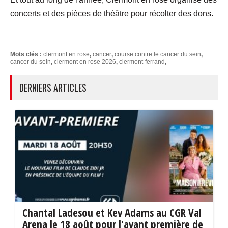
concerts et des pièces de théâtre pour récolter des dons.
Mots clés :
clermont en rose
,
cancer
,
course contre le cancer du sein
,
cancer du sein
,
clermont en rose 2026
,
clermont-ferrand
,
DERNIERS ARTICLES
Chantal Ladesou et Kev Adams au CGR Val
Arena le 18 août pour l'avant première de