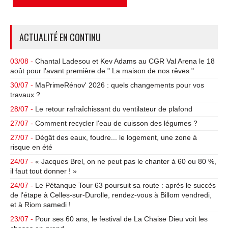
ACTUALITÉ EN CONTINU
03/08 -
Chantal Ladesou et Kev Adams au CGR Val Arena le 18
août pour l'avant première de " La maison de nos rêves "
30/07 -
MaPrimeRénov' 2026 : quels changements pour vos
travaux ?
28/07 -
Le retour rafraîchissant du ventilateur de plafond
27/07 -
Comment recycler l'eau de cuisson des légumes ?
27/07 -
Dégât des eaux, foudre... le logement, une zone à
risque en été
24/07 -
« Jacques Brel, on ne peut pas le chanter à 60 ou 80 %,
il faut tout donner ! »
24/07 -
Le Pétanque Tour 63 poursuit sa route : après le succès
de l'étape à Celles-sur-Durolle, rendez-vous à Billom vendredi,
et à Riom samedi !
23/07 -
Pour ses 60 ans, le festival de La Chaise Dieu voit les