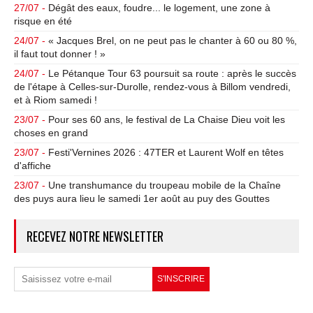
27/07 -
Dégât des eaux, foudre... le logement, une zone à
risque en été
24/07 -
« Jacques Brel, on ne peut pas le chanter à 60 ou 80 %,
il faut tout donner ! »
24/07 -
Le Pétanque Tour 63 poursuit sa route : après le succès
de l'étape à Celles-sur-Durolle, rendez-vous à Billom vendredi,
et à Riom samedi !
23/07 -
Pour ses 60 ans, le festival de La Chaise Dieu voit les
choses en grand
23/07 -
Festi'Vernines 2026 : 47TER et Laurent Wolf en têtes
d'affiche
23/07 -
Une transhumance du troupeau mobile de la Chaîne
des puys aura lieu le samedi 1er août au puy des Gouttes
RECEVEZ NOTRE NEWSLETTER