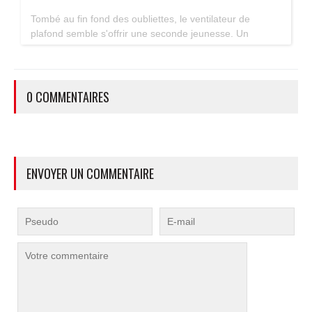
Tombé au fin fond des oubliettes, le ventilateur de
plafond semble s'offrir une seconde jeunesse. Un
accessoire estival pratique pour les maisons bien isolées
qui ne souffrent pas trop de la chaleur...
0 COMMENTAIRES
ENVOYER UN COMMENTAIRE