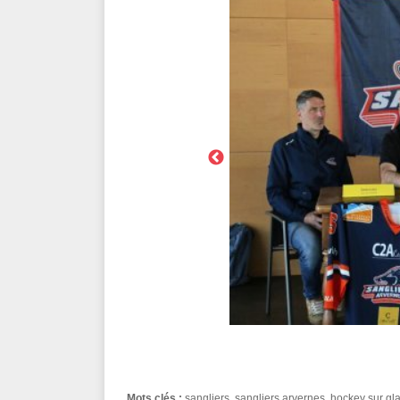
Mots clés :
sangliers
,
sangliers arvernes
,
hockey sur gl