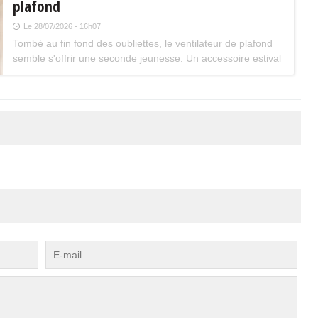
plafond
Le 28/07/2026 - 16h07
Tombé au fin fond des oubliettes, le ventilateur de plafond
semble s'offrir une seconde jeunesse. Un accessoire estival
pratique pour les maisons bien isolées qui ne souffrent pas
trop de la chaleur...