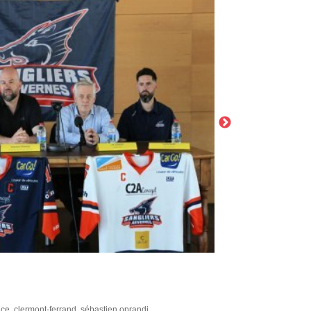
ace
,
clermont-ferrand
,
sébastien oprandi
,