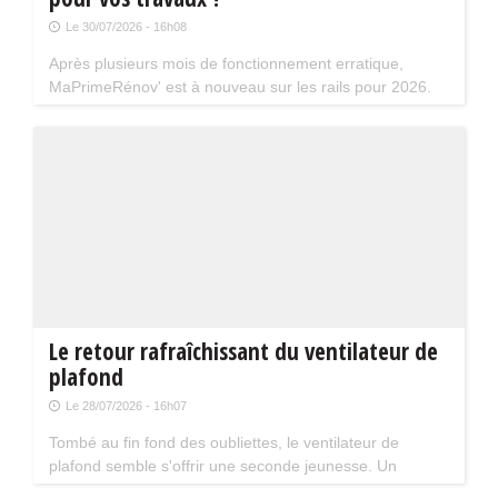
Le 30/07/2026 - 16h08
Après plusieurs mois de fonctionnement erratique,
MaPrimeRénov' est à nouveau sur les rails pour 2026.
Mais attention, plusieurs évolutions du dispositif vont
limiter le nombre de chantiers éligibles. Tour d'horizon.
Le retour rafraîchissant du ventilateur de
plafond
Le 28/07/2026 - 16h07
Tombé au fin fond des oubliettes, le ventilateur de
plafond semble s'offrir une seconde jeunesse. Un
accessoire estival pratique pour les maisons bien isolées