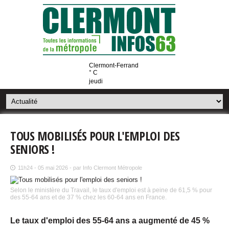
Clermont-Ferrand
° C
jeudi
TOUS MOBILISÉS POUR L'EMPLOI DES
SENIORS !
11h24 - 05 mai 2026 - par Info Clermont Métropole
Selon le ministère du Travail, le taux d'emploi est à peine de 61,5 % pour
des 55-64 ans et de 37 % chez les 60-64 ans en France.
Le taux d'emploi des 55-64 ans a augmenté de 45 %