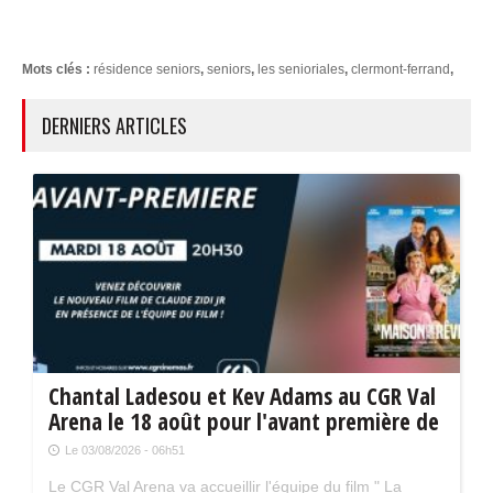
Mots clés :
résidence seniors
,
seniors
,
les senioriales
,
clermont-ferrand
,
DERNIERS ARTICLES
Chantal Ladesou et Kev Adams au CGR Val
Arena le 18 août pour l'avant première de
" La maison de nos rêves "
Le 03/08/2026 - 06h51
Le CGR Val Arena va accueillir l'équipe du film " La