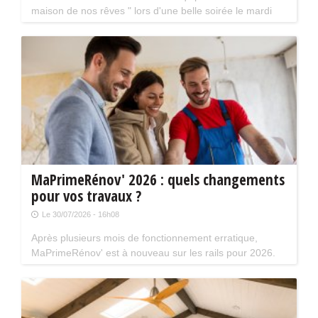
maison de nos rêves " lors d'une belle soirée le mardi
18 août prochain à 20 h 30. La séance aura lieu en
présence de Kev Adams et Chantal Ladesou.
MaPrimeRénov' 2026 : quels changements
pour vos travaux ?
Le 30/07/2026 - 16h08
Après plusieurs mois de fonctionnement erratique,
MaPrimeRénov' est à nouveau sur les rails pour 2026.
Mais attention, plusieurs évolutions du dispositif vont
limiter le nombre de chantiers éligibles. Tour d'horizon.