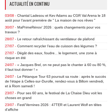
ACTUALITÉ EN CONTINU
03/08 -
Chantal Ladesou et Kev Adams au CGR Val Arena le 18
août pour l'avant première de " La maison de nos rêves "
30/07 -
MaPrimeRénov' 2026 : quels changements pour vos
travaux ?
28/07 -
Le retour rafraîchissant du ventilateur de plafond
27/07 -
Comment recycler l'eau de cuisson des légumes ?
27/07 -
Dégât des eaux, foudre... le logement, une zone à
risque en été
24/07 -
« Jacques Brel, on ne peut pas le chanter à 60 ou 80 %,
il faut tout donner ! »
24/07 -
Le Pétanque Tour 63 poursuit sa route : après le succès
de l'étape à Celles-sur-Durolle, rendez-vous à Billom vendredi,
et à Riom samedi !
23/07 -
Pour ses 60 ans, le festival de La Chaise Dieu voit les
choses en grand
23/07 -
Festi'Vernines 2026 : 47TER et Laurent Wolf en têtes
d'affiche