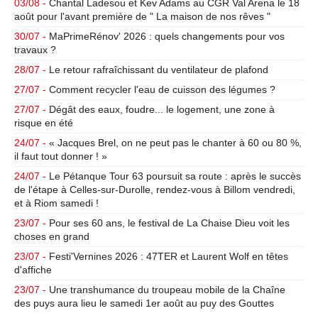
03/08 -
Chantal Ladesou et Kev Adams au CGR Val Arena le 18
août pour l'avant première de " La maison de nos rêves "
30/07 -
MaPrimeRénov' 2026 : quels changements pour vos
travaux ?
28/07 -
Le retour rafraîchissant du ventilateur de plafond
27/07 -
Comment recycler l'eau de cuisson des légumes ?
27/07 -
Dégât des eaux, foudre... le logement, une zone à
risque en été
24/07 -
« Jacques Brel, on ne peut pas le chanter à 60 ou 80 %,
il faut tout donner ! »
24/07 -
Le Pétanque Tour 63 poursuit sa route : après le succès
de l'étape à Celles-sur-Durolle, rendez-vous à Billom vendredi,
et à Riom samedi !
23/07 -
Pour ses 60 ans, le festival de La Chaise Dieu voit les
choses en grand
23/07 -
Festi'Vernines 2026 : 47TER et Laurent Wolf en têtes
d'affiche
23/07 -
Une transhumance du troupeau mobile de la Chaîne
des puys aura lieu le samedi 1er août au puy des Gouttes