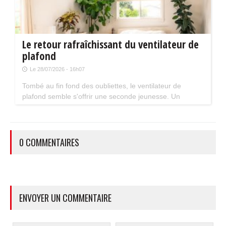
Le retour rafraîchissant du ventilateur de
plafond
Le 28/07/2026 - 16h07
Tombé au fin fond des oubliettes, le ventilateur de
plafond semble s'offrir une seconde jeunesse. Un
accessoire estival pratique pour les maisons bien isolées
qui ne souffrent pas trop de la chaleur...
0 COMMENTAIRES
ENVOYER UN COMMENTAIRE