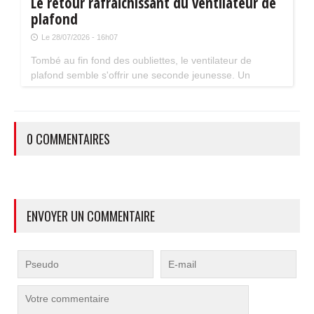
Le retour rafraîchissant du ventilateur de
plafond
Le 28/07/2026 - 16h07
Tombé au fin fond des oubliettes, le ventilateur de
plafond semble s'offrir une seconde jeunesse. Un
accessoire estival pratique pour les maisons bien isolées
qui ne souffrent pas trop de la chaleur...
0 COMMENTAIRES
ENVOYER UN COMMENTAIRE