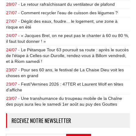
28/07 -
Le retour rafraîchissant du ventilateur de plafond
27/07 -
Comment recycler l'eau de cuisson des légumes ?
27/07 -
Dégât des eaux, foudre... le logement, une zone à
risque en été
24/07 -
« Jacques Brel, on ne peut pas le chanter à 60 ou 80 %,
il faut tout donner ! »
24/07 -
Le Pétanque Tour 63 poursuit sa route : après le succès
de l'étape à Celles-sur-Durolle, rendez-vous à Billom vendredi,
et à Riom samedi !
23/07 -
Pour ses 60 ans, le festival de La Chaise Dieu voit les
choses en grand
23/07 -
Festi'Vernines 2026 : 47TER et Laurent Wolf en têtes
d'affiche
23/07 -
Une transhumance du troupeau mobile de la Chaîne
des puys aura lieu le samedi 1er août au puy des Gouttes
RECEVEZ NOTRE NEWSLETTER