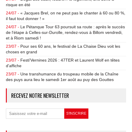
risque en été
24/07 -
« Jacques Brel, on ne peut pas le chanter à 60 ou 80 %,
il faut tout donner ! »
24/07 -
Le Pétanque Tour 63 poursuit sa route : après le succès
de l'étape à Celles-sur-Durolle, rendez-vous à Billom vendredi,
et à Riom samedi !
23/07 -
Pour ses 60 ans, le festival de La Chaise Dieu voit les
choses en grand
23/07 -
Festi'Vernines 2026 : 47TER et Laurent Wolf en têtes
d'affiche
23/07 -
Une transhumance du troupeau mobile de la Chaîne
des puys aura lieu le samedi 1er août au puy des Gouttes
RECEVEZ NOTRE NEWSLETTER