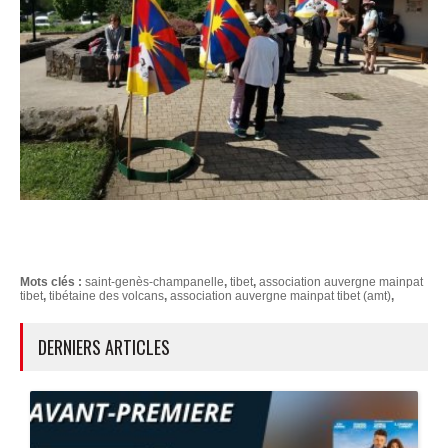
Mots clés :
saint-genès-champanelle
,
tibet
,
association auvergne mainpat
tibet
,
tibétaine des volcans
,
association auvergne mainpat tibet (amt)
,
DERNIERS ARTICLES