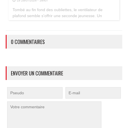
Le 28/07/2026 - 16h07
Tombé au fin fond des oubliettes, le ventilateur de
plafond semble s'offrir une seconde jeunesse. Un
accessoire estival pratique pour les maisons bien isolées
qui ne souffrent pas trop de la chaleur...
0 COMMENTAIRES
ENVOYER UN COMMENTAIRE