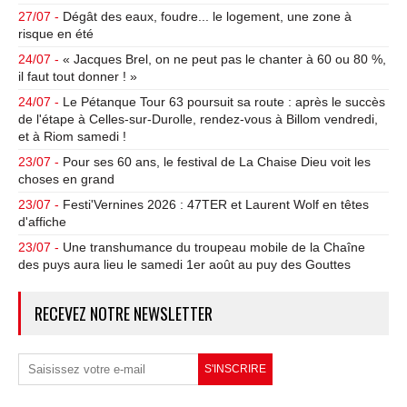
27/07 -
Dégât des eaux, foudre... le logement, une zone à
risque en été
24/07 -
« Jacques Brel, on ne peut pas le chanter à 60 ou 80 %,
il faut tout donner ! »
24/07 -
Le Pétanque Tour 63 poursuit sa route : après le succès
de l'étape à Celles-sur-Durolle, rendez-vous à Billom vendredi,
et à Riom samedi !
23/07 -
Pour ses 60 ans, le festival de La Chaise Dieu voit les
choses en grand
23/07 -
Festi'Vernines 2026 : 47TER et Laurent Wolf en têtes
d'affiche
23/07 -
Une transhumance du troupeau mobile de la Chaîne
des puys aura lieu le samedi 1er août au puy des Gouttes
RECEVEZ NOTRE NEWSLETTER