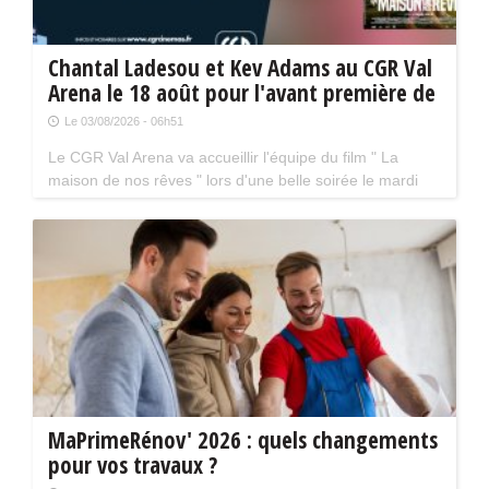
Chantal Ladesou et Kev Adams au CGR Val
Arena le 18 août pour l'avant première de
" La maison de nos rêves "
Le 03/08/2026 - 06h51
Le CGR Val Arena va accueillir l'équipe du film " La
maison de nos rêves " lors d'une belle soirée le mardi
18 août prochain à 20 h 30. La séance aura lieu en
présence de Kev Adams et Chantal Ladesou.
MaPrimeRénov' 2026 : quels changements
pour vos travaux ?