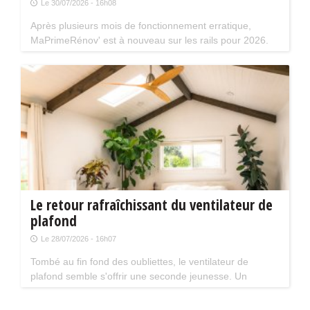
Le 30/07/2026 - 16h08
Après plusieurs mois de fonctionnement erratique,
MaPrimeRénov' est à nouveau sur les rails pour 2026.
Mais attention, plusieurs évolutions du dispositif vont
limiter le nombre de chantiers éligibles. Tour d'horizon.
Le retour rafraîchissant du ventilateur de
plafond
Le 28/07/2026 - 16h07
Tombé au fin fond des oubliettes, le ventilateur de
plafond semble s'offrir une seconde jeunesse. Un
accessoire estival pratique pour les maisons bien isolées
qui ne souffrent pas trop de la chaleur...