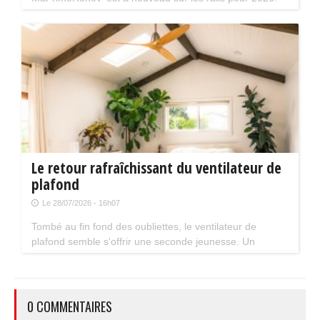
Mais attention, plusieurs évolutions du dispositif vont
limiter le nombre de chantiers éligibles. Tour d'horizon.
Le retour rafraîchissant du ventilateur de
plafond
Le 28/07/2026 - 16h07
Tombé au fin fond des oubliettes, le ventilateur de
plafond semble s'offrir une seconde jeunesse. Un
accessoire estival pratique pour les maisons bien isolées
qui ne souffrent pas trop de la chaleur...
0 COMMENTAIRES