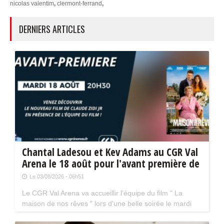
nicolas valentim
,
clermont-ferrand
,
DERNIERS ARTICLES
Chantal Ladesou et Kev Adams au CGR Val
Arena le 18 août pour l'avant première de
" La maison de nos rêves "
Le 03/08/2026 - 06h51
Le CGR Val Arena va accueillir l'équipe du film " La
maison de nos rêves " lors d'une belle soirée le mardi
18 août prochain à 20 h 30. La séance aura lieu en