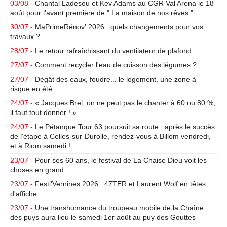
03/08 -
Chantal Ladesou et Kev Adams au CGR Val Arena le 18
août pour l'avant première de " La maison de nos rêves "
30/07 -
MaPrimeRénov' 2026 : quels changements pour vos
travaux ?
28/07 -
Le retour rafraîchissant du ventilateur de plafond
27/07 -
Comment recycler l'eau de cuisson des légumes ?
27/07 -
Dégât des eaux, foudre... le logement, une zone à
risque en été
24/07 -
« Jacques Brel, on ne peut pas le chanter à 60 ou 80 %,
il faut tout donner ! »
24/07 -
Le Pétanque Tour 63 poursuit sa route : après le succès
de l'étape à Celles-sur-Durolle, rendez-vous à Billom vendredi,
et à Riom samedi !
23/07 -
Pour ses 60 ans, le festival de La Chaise Dieu voit les
choses en grand
23/07 -
Festi'Vernines 2026 : 47TER et Laurent Wolf en têtes
d'affiche
23/07 -
Une transhumance du troupeau mobile de la Chaîne
des puys aura lieu le samedi 1er août au puy des Gouttes