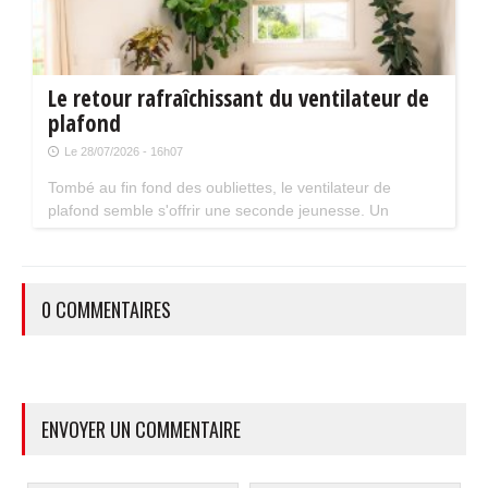
Le retour rafraîchissant du ventilateur de
plafond
Le 28/07/2026 - 16h07
Tombé au fin fond des oubliettes, le ventilateur de
plafond semble s'offrir une seconde jeunesse. Un
accessoire estival pratique pour les maisons bien isolées
qui ne souffrent pas trop de la chaleur...
0 COMMENTAIRES
ENVOYER UN COMMENTAIRE