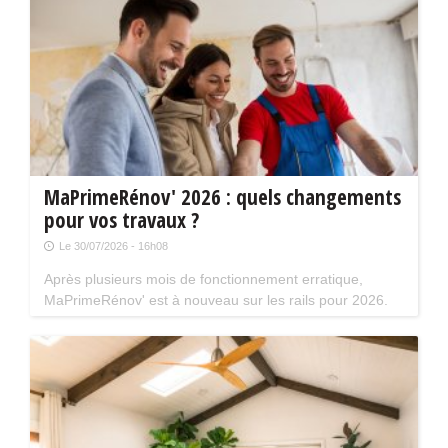
présence de Kev Adams et Chantal Ladesou.
MaPrimeRénov' 2026 : quels changements
pour vos travaux ?
Le 30/07/2026 - 16h08
Après plusieurs mois de fonctionnement erratique,
MaPrimeRénov' est à nouveau sur les rails pour 2026.
Mais attention, plusieurs évolutions du dispositif vont
limiter le nombre de chantiers éligibles. Tour d'horizon.