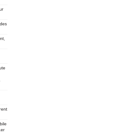
ur
 des
nt,
ute
à
rent
ile
1er