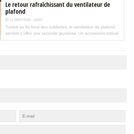
Le retour rafraîchissant du ventilateur de
plafond
Le 28/07/2026 - 16h07
Tombé au fin fond des oubliettes, le ventilateur de plafond
semble s'offrir une seconde jeunesse. Un accessoire estival
pratique pour les maisons bien isolées qui ne souffrent pas
trop de la chaleur...