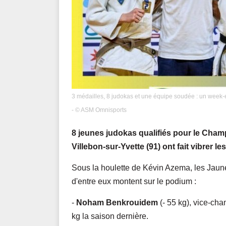
3 médailles, 8 judokas et une équipe soudée : un week-e
- © ASM Omnisports
8 jeunes judokas qualifiés pour le Cham
Villebon-sur-Yvette (91) ont fait vibrer l
Sous la houlette de Kévin Azema, les Jaune
d'entre eux montent sur le podium :
-
Noham Benkrouidem
(- 55 kg), vice-cha
kg la saison dernière.