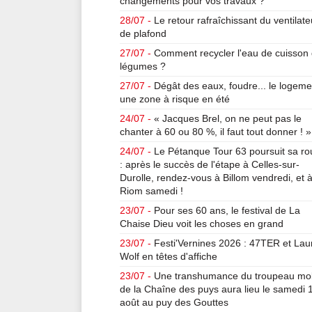
changements pour vos travaux ?
28/07 -
Le retour rafraîchissant du ventilate
de plafond
27/07 -
Comment recycler l'eau de cuisson
légumes ?
27/07 -
Dégât des eaux, foudre... le logeme
une zone à risque en été
24/07 -
« Jacques Brel, on ne peut pas le
chanter à 60 ou 80 %, il faut tout donner ! »
24/07 -
Le Pétanque Tour 63 poursuit sa ro
: après le succès de l'étape à Celles-sur-
Durolle, rendez-vous à Billom vendredi, et 
Riom samedi !
23/07 -
Pour ses 60 ans, le festival de La
Chaise Dieu voit les choses en grand
23/07 -
Festi'Vernines 2026 : 47TER et Lau
Wolf en têtes d'affiche
23/07 -
Une transhumance du troupeau mob
de la Chaîne des puys aura lieu le samedi 
août au puy des Gouttes