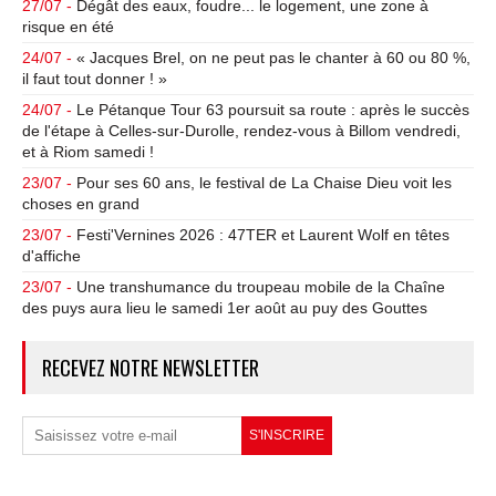
27/07 -
Dégât des eaux, foudre... le logement, une zone à
risque en été
24/07 -
« Jacques Brel, on ne peut pas le chanter à 60 ou 80 %,
il faut tout donner ! »
24/07 -
Le Pétanque Tour 63 poursuit sa route : après le succès
de l'étape à Celles-sur-Durolle, rendez-vous à Billom vendredi,
et à Riom samedi !
23/07 -
Pour ses 60 ans, le festival de La Chaise Dieu voit les
choses en grand
23/07 -
Festi'Vernines 2026 : 47TER et Laurent Wolf en têtes
d'affiche
23/07 -
Une transhumance du troupeau mobile de la Chaîne
des puys aura lieu le samedi 1er août au puy des Gouttes
RECEVEZ NOTRE NEWSLETTER