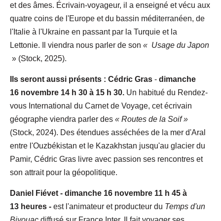
et des âmes. Écrivain-voyageur, il a enseigné et vécu aux
quatre coins de l'Europe et du bassin méditerranéen, de
l'Italie à l'Ukraine en passant par la Turquie et la
Lettonie. Il viendra nous parler de son
« Usage du Japon
» (Stock, 2025).
Ils
seront
aussi
présents : Cédric Gras
-
dimanche
16 novembre 14 h 30 à 15 h 30.
Un habitué du Rendez-
vous International du Carnet de Voyage, cet écrivain
géographe viendra parler des
« Routes de la Soif »
(Stock, 2024). Des étendues asséchées de la mer d'Aral
entre l'Ouzbékistan et le Kazakhstan jusqu'au glacier du
Pamir, Cédric Gras livre avec passion ses rencontres et
son attrait pour la géopolitique.
Daniel Fiévet - dimanche 16 novembre 11 h 45 à
13 heures -
est l'animateur et producteur du
Temps d'un
Bivouac
diffusé sur France Inter. Il fait voyager ses