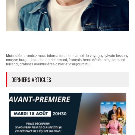
Mots clés :
rendez-vous international du carnet de voyage
,
sylvain tesson
,
maryse burgot
,
blanche de richemont
,
françois-henri désérable
,
clermont-
ferrand
,
grandes aventurières d'hier et d'aujourd'hui
,
DERNIERS ARTICLES