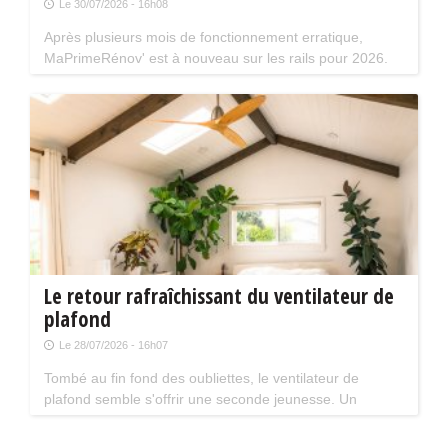
Le 30/07/2026 - 16h08
Après plusieurs mois de fonctionnement erratique,
MaPrimeRénov' est à nouveau sur les rails pour 2026.
Mais attention, plusieurs évolutions du dispositif vont
limiter le nombre de chantiers éligibles. Tour d'horizon.
Le retour rafraîchissant du ventilateur de
plafond
Le 28/07/2026 - 16h07
Tombé au fin fond des oubliettes, le ventilateur de
plafond semble s'offrir une seconde jeunesse. Un
accessoire estival pratique pour les maisons bien isolées
qui ne souffrent pas trop de la chaleur...