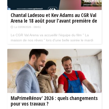
Chantal Ladesou et Kev Adams au CGR Val
Arena le 18 août pour l'avant première de
" La maison de nos rêves "
Le 03/08/2026 - 06h51
Le CGR Val Arena va accueillir l'équipe du film " La
maison de nos rêves " lors d'une belle soirée le mardi
18 août prochain à 20 h 30. La séance aura lieu en
présence de Kev Adams et Chantal Ladesou.
MaPrimeRénov' 2026 : quels changements
pour vos travaux ?