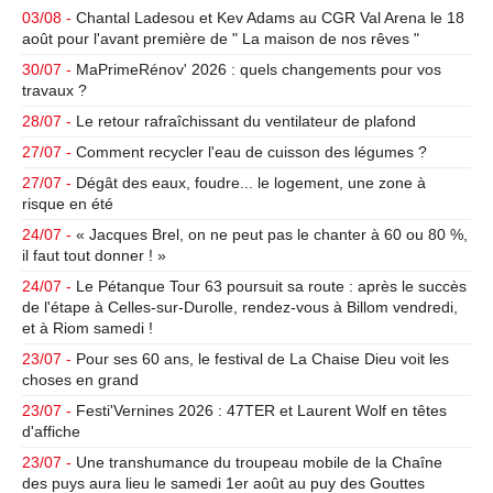
03/08 -
Chantal Ladesou et Kev Adams au CGR Val Arena le 18
août pour l'avant première de " La maison de nos rêves "
30/07 -
MaPrimeRénov' 2026 : quels changements pour vos
travaux ?
28/07 -
Le retour rafraîchissant du ventilateur de plafond
27/07 -
Comment recycler l'eau de cuisson des légumes ?
27/07 -
Dégât des eaux, foudre... le logement, une zone à
risque en été
24/07 -
« Jacques Brel, on ne peut pas le chanter à 60 ou 80 %,
il faut tout donner ! »
24/07 -
Le Pétanque Tour 63 poursuit sa route : après le succès
de l'étape à Celles-sur-Durolle, rendez-vous à Billom vendredi,
et à Riom samedi !
23/07 -
Pour ses 60 ans, le festival de La Chaise Dieu voit les
choses en grand
23/07 -
Festi'Vernines 2026 : 47TER et Laurent Wolf en têtes
d'affiche
23/07 -
Une transhumance du troupeau mobile de la Chaîne
des puys aura lieu le samedi 1er août au puy des Gouttes