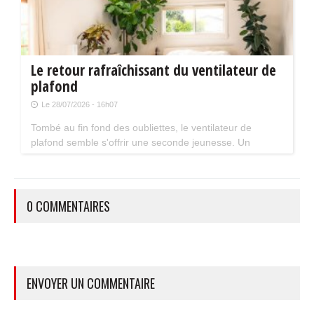
Le retour rafraîchissant du ventilateur de
plafond
Le 28/07/2026 - 16h07
Tombé au fin fond des oubliettes, le ventilateur de
plafond semble s'offrir une seconde jeunesse. Un
accessoire estival pratique pour les maisons bien isolées
qui ne souffrent pas trop de la chaleur...
0 COMMENTAIRES
ENVOYER UN COMMENTAIRE