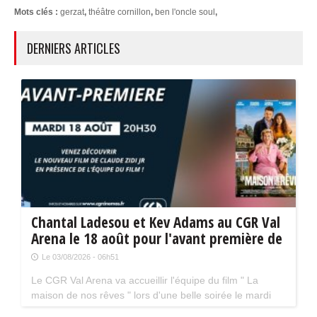
Mots clés :
gerzat
,
théâtre cornillon
,
ben l'oncle soul
,
DERNIERS ARTICLES
Chantal Ladesou et Kev Adams au CGR Val
Arena le 18 août pour l'avant première de
" La maison de nos rêves "
Le 03/08/2026 - 06h51
Le CGR Val Arena va accueillir l'équipe du film " La
maison de nos rêves " lors d'une belle soirée le mardi
18 août prochain à 20 h 30. La séance aura lieu en