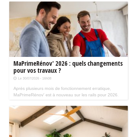
présence de Kev Adams et Chantal Ladesou.
MaPrimeRénov' 2026 : quels changements
pour vos travaux ?
Le 30/07/2026 - 16h08
Après plusieurs mois de fonctionnement erratique,
MaPrimeRénov' est à nouveau sur les rails pour 2026.
Mais attention, plusieurs évolutions du dispositif vont
limiter le nombre de chantiers éligibles. Tour d'horizon.