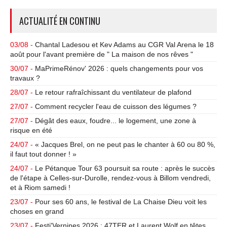
ACTUALITÉ EN CONTINU
03/08 -
Chantal Ladesou et Kev Adams au CGR Val Arena le 18
août pour l'avant première de " La maison de nos rêves "
30/07 -
MaPrimeRénov' 2026 : quels changements pour vos
travaux ?
28/07 -
Le retour rafraîchissant du ventilateur de plafond
27/07 -
Comment recycler l'eau de cuisson des légumes ?
27/07 -
Dégât des eaux, foudre... le logement, une zone à
risque en été
24/07 -
« Jacques Brel, on ne peut pas le chanter à 60 ou 80 %,
il faut tout donner ! »
24/07 -
Le Pétanque Tour 63 poursuit sa route : après le succès
de l'étape à Celles-sur-Durolle, rendez-vous à Billom vendredi,
et à Riom samedi !
23/07 -
Pour ses 60 ans, le festival de La Chaise Dieu voit les
choses en grand
23/07 -
Festi'Vernines 2026 : 47TER et Laurent Wolf en têtes