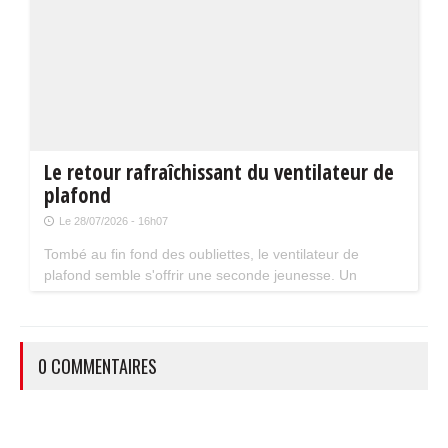
Le retour rafraîchissant du ventilateur de
plafond
Le 28/07/2026 - 16h07
Tombé au fin fond des oubliettes, le ventilateur de
plafond semble s'offrir une seconde jeunesse. Un
accessoire estival pratique pour les maisons bien isolées
qui ne souffrent pas trop de la chaleur...
0 COMMENTAIRES