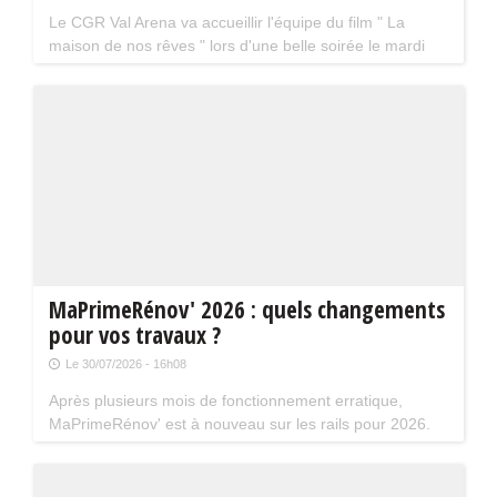
Le CGR Val Arena va accueillir l'équipe du film " La
maison de nos rêves " lors d'une belle soirée le mardi
18 août prochain à 20 h 30. La séance aura lieu en
présence de Kev Adams et Chantal Ladesou.
MaPrimeRénov' 2026 : quels changements
pour vos travaux ?
Le 30/07/2026 - 16h08
Après plusieurs mois de fonctionnement erratique,
MaPrimeRénov' est à nouveau sur les rails pour 2026.
Mais attention, plusieurs évolutions du dispositif vont
limiter le nombre de chantiers éligibles. Tour d'horizon.