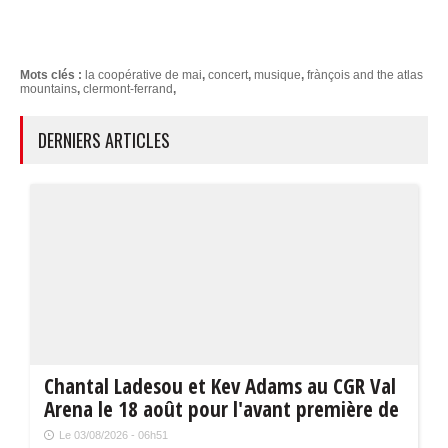
Mots clés :
la coopérative de mai
,
concert
,
musique
,
frànçois and the atlas
mountains
,
clermont-ferrand
,
DERNIERS ARTICLES
Chantal Ladesou et Kev Adams au CGR Val
Arena le 18 août pour l'avant première de
" La maison de nos rêves "
Le 03/08/2026 - 06h51