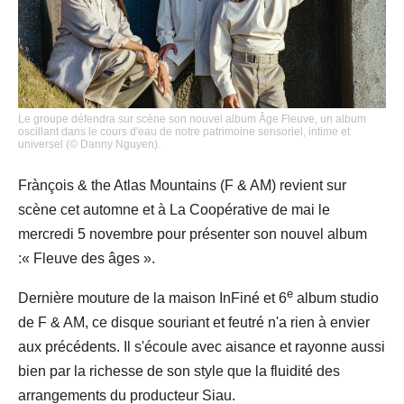
Le groupe défendra sur scène son nouvel album Âge Fleuve, un album
oscillant dans le cours d'eau de notre patrimoine sensoriel, intime et
universel (© Danny Nguyen).
Frànçois & the Atlas Mountains (F & AM) revient sur
scène cet automne et à La Coopérative de mai le
mercredi 5 novembre pour présenter son nouvel album
:« Fleuve des âges ».
e
Dernière mouture de la maison InFiné et 6
album studio
de F & AM, ce disque souriant et feutré n'a rien à envier
aux précédents. Il s'écoule avec aisance et rayonne aussi
bien par la richesse de son style que la fluidité des
arrangements du producteur Siau.