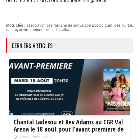
06 13 83 94 71 ou à edouard.feinstein@free.fr
Mots clés :
association ose (organe de sauvetage Écologique)
,
ose
,
durtol
,
nature
,
environnement
,
déchets
,
villars
,
DERNIERS ARTICLES
Chantal Ladesou et Kev Adams au CGR Val
Arena le 18 août pour l'avant première de
" La maison de nos rêves "
Le 03/08/2026 - 06h51