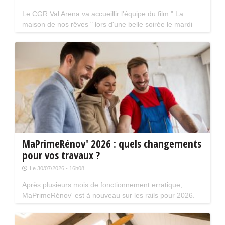
Le CGR Val Arena va accueillir l'équipe du film " La
maison de nos rêves " lors d'une belle soirée le mardi
18 août prochain à 20 h 30. La séance aura lieu en
présence de Kev Adams et Chantal Ladesou.
MaPrimeRénov' 2026 : quels changements
pour vos travaux ?
Le 30/07/2026 - 16h08
Après plusieurs mois de fonctionnement erratique,
MaPrimeRénov' est à nouveau sur les rails pour 2026.
Mais attention, plusieurs évolutions du dispositif vont
limiter le nombre de chantiers éligibles. Tour d'horizon.