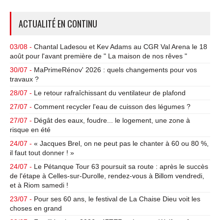
ACTUALITÉ EN CONTINU
03/08 -
Chantal Ladesou et Kev Adams au CGR Val Arena le 18
août pour l'avant première de " La maison de nos rêves "
30/07 -
MaPrimeRénov' 2026 : quels changements pour vos
travaux ?
28/07 -
Le retour rafraîchissant du ventilateur de plafond
27/07 -
Comment recycler l'eau de cuisson des légumes ?
27/07 -
Dégât des eaux, foudre... le logement, une zone à
risque en été
24/07 -
« Jacques Brel, on ne peut pas le chanter à 60 ou 80 %,
il faut tout donner ! »
24/07 -
Le Pétanque Tour 63 poursuit sa route : après le succès
de l'étape à Celles-sur-Durolle, rendez-vous à Billom vendredi,
et à Riom samedi !
23/07 -
Pour ses 60 ans, le festival de La Chaise Dieu voit les
choses en grand