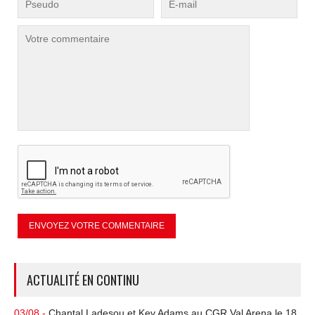
ACTUALITÉ EN CONTINU
03/08 -
Chantal Ladesou et Kev Adams au CGR Val Arena le 18