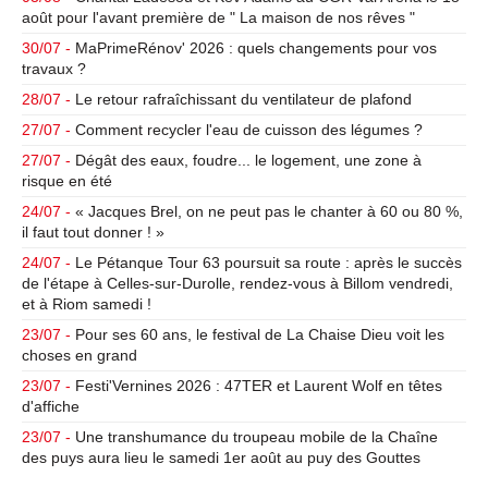
août pour l'avant première de " La maison de nos rêves "
30/07 -
MaPrimeRénov' 2026 : quels changements pour vos
travaux ?
28/07 -
Le retour rafraîchissant du ventilateur de plafond
27/07 -
Comment recycler l'eau de cuisson des légumes ?
27/07 -
Dégât des eaux, foudre... le logement, une zone à
risque en été
24/07 -
« Jacques Brel, on ne peut pas le chanter à 60 ou 80 %,
il faut tout donner ! »
24/07 -
Le Pétanque Tour 63 poursuit sa route : après le succès
de l'étape à Celles-sur-Durolle, rendez-vous à Billom vendredi,
et à Riom samedi !
23/07 -
Pour ses 60 ans, le festival de La Chaise Dieu voit les
choses en grand
23/07 -
Festi'Vernines 2026 : 47TER et Laurent Wolf en têtes
d'affiche
23/07 -
Une transhumance du troupeau mobile de la Chaîne
des puys aura lieu le samedi 1er août au puy des Gouttes