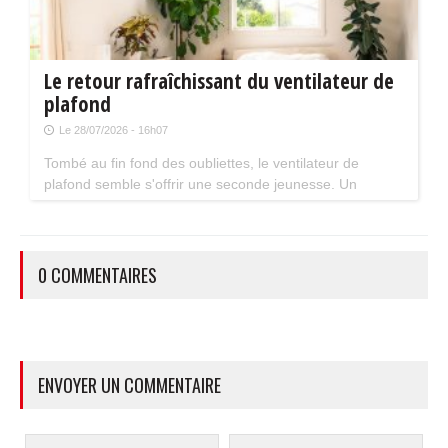
Le retour rafraîchissant du ventilateur de
plafond
Le 28/07/2026 - 16h07
Tombé au fin fond des oubliettes, le ventilateur de
plafond semble s'offrir une seconde jeunesse. Un
accessoire estival pratique pour les maisons bien isolées
qui ne souffrent pas trop de la chaleur...
0 COMMENTAIRES
ENVOYER UN COMMENTAIRE