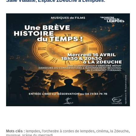
Salle Vialatte, Espace 2Deuche à Lempdes.
Mots clés :
lempdes
,
l'orchestre à cordes de lempdes
,
cinéma
,
la 2deuche
,
musique
,
scène du mercredi
,