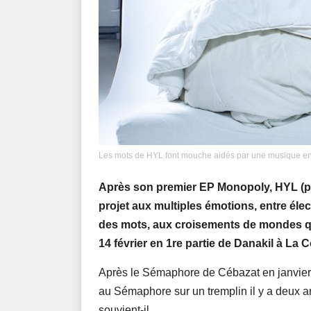
Les mots de HYL font mouche aidés par une musique en
Après son premier EP Monopoly, HYL (pr
projet aux multiples émotions, entre élec
des mots, aux croisements de mondes qui
14 février en 1re partie de Danakil à La
Après le Sémaphore de Cébazat en janvier, 
au Sémaphore sur un tremplin il y a deux ans
souvient-il.