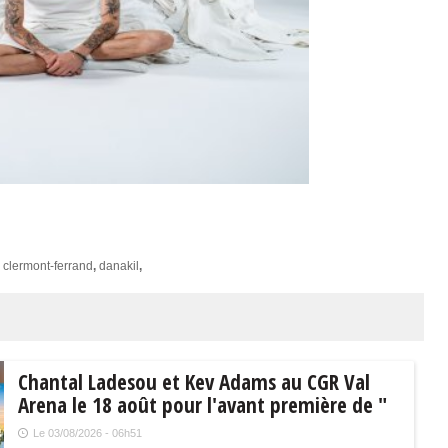
,
clermont-ferrand
,
danakil
,
Chantal Ladesou et Kev Adams au CGR Val
Arena le 18 août pour l'avant première de "
La maison de nos rêves "
Le 03/08/2026 - 06h51