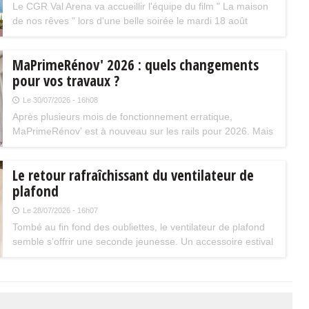
Le CGR Val Arena va accueillir l'équipe du film " La maison
de nos rêves " lors d'une belle soirée le mardi 18 août
prochain à 20 h 30. La séance aura lieu en présence de
Kev Adams et Chantal Ladesou.
MaPrimeRénov' 2026 : quels changements
pour vos travaux ?
Le 30/07/2026 - 16h08
Après plusieurs mois de fonctionnement erratique,
MaPrimeRénov' est à nouveau sur les rails pour 2026. Mais
attention, plusieurs évolutions du dispositif vont limiter le
nombre de chantiers éligibles. Tour d'horizon.
Le retour rafraîchissant du ventilateur de
plafond
Le 28/07/2026 - 16h07
Tombé au fin fond des oubliettes, le ventilateur de plafond
semble s'offrir une seconde jeunesse. Un accessoire estival
pratique pour les maisons bien isolées qui ne souffrent pas
trop de la chaleur...