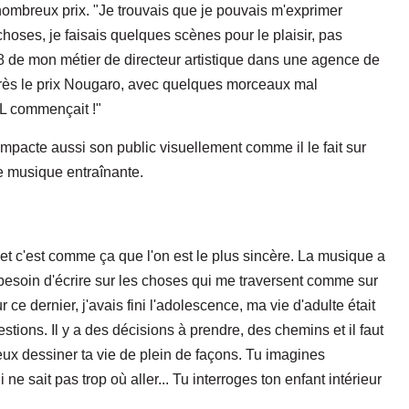
ombreux prix. "Je trouvais que je pouvais m'exprimer
 choses, je faisais quelques scènes pour le plaisir, pas
8 de mon métier de directeur artistique dans une agence de
rès le prix Nougaro, avec quelques morceaux mal
HYL commençait !"
mpacte aussi son public visuellement comme il le fait sur
e musique entraînante.
et c'est comme ça que l'on est le plus sincère. La musique a
 besoin d'écrire sur les choses qui me traversent comme sur
e dernier, j'avais fini l'adolescence, ma vie d'adulte était
tions. Il y a des décisions à prendre, des chemins et il faut
peux dessiner ta vie de plein de façons. Tu imagines
ne sait pas trop où aller... Tu interroges ton enfant intérieur