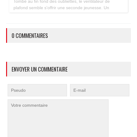
Tombé au fin fond des oubliettes, le ventilateur de
plafond semble s'offrir une seconde jeunesse. Un
accessoire estival pratique pour les maisons bien isolées
qui ne souffrent pas trop de la chaleur...
0 COMMENTAIRES
ENVOYER UN COMMENTAIRE