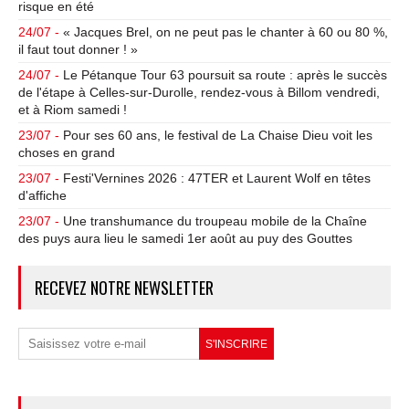
risque en été
24/07 -
« Jacques Brel, on ne peut pas le chanter à 60 ou 80 %,
il faut tout donner ! »
24/07 -
Le Pétanque Tour 63 poursuit sa route : après le succès
de l'étape à Celles-sur-Durolle, rendez-vous à Billom vendredi,
et à Riom samedi !
23/07 -
Pour ses 60 ans, le festival de La Chaise Dieu voit les
choses en grand
23/07 -
Festi'Vernines 2026 : 47TER et Laurent Wolf en têtes
d'affiche
23/07 -
Une transhumance du troupeau mobile de la Chaîne
des puys aura lieu le samedi 1er août au puy des Gouttes
RECEVEZ NOTRE NEWSLETTER