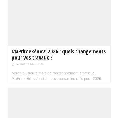
MaPrimeRénov' 2026 : quels changements
pour vos travaux ?
Le 30/07/2026 - 16h08
Après plusieurs mois de fonctionnement erratique,
MaPrimeRénov' est à nouveau sur les rails pour 2026.
Mais attention, plusieurs évolutions du dispositif vont
limiter le nombre de chantiers éligibles. Tour d'horizon.