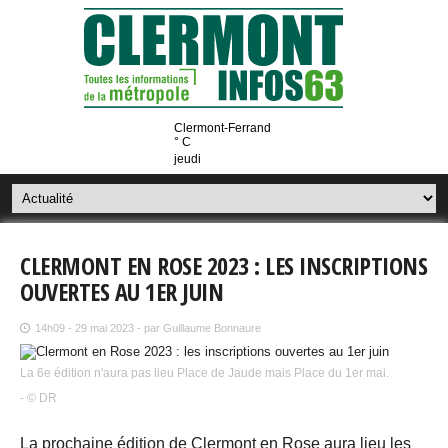
Clermont-Ferrand
° C
jeudi
CLERMONT EN ROSE 2023 : LES INSCRIPTIONS
OUVERTES AU 1ER JUIN
14h09 - 29 mai 2023 - par Guillaume Bonnaure
La 6e édition n'aura pas lieu Place de Jaude mais Place du 1er mai.
- © DR
La prochaine édition de Clermont en Rose aura lieu les