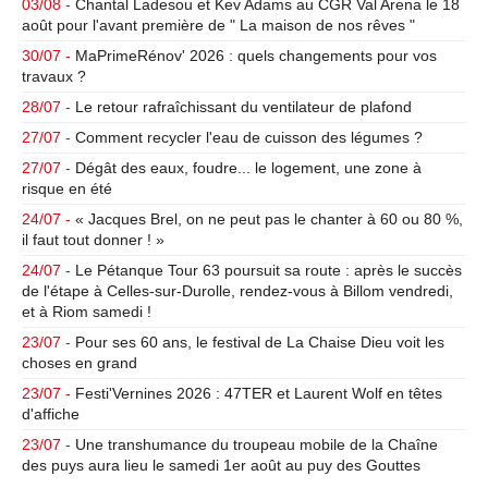
03/08 -
Chantal Ladesou et Kev Adams au CGR Val Arena le 18
août pour l'avant première de " La maison de nos rêves "
30/07 -
MaPrimeRénov' 2026 : quels changements pour vos
travaux ?
28/07 -
Le retour rafraîchissant du ventilateur de plafond
27/07 -
Comment recycler l'eau de cuisson des légumes ?
27/07 -
Dégât des eaux, foudre... le logement, une zone à
risque en été
24/07 -
« Jacques Brel, on ne peut pas le chanter à 60 ou 80 %,
il faut tout donner ! »
24/07 -
Le Pétanque Tour 63 poursuit sa route : après le succès
de l'étape à Celles-sur-Durolle, rendez-vous à Billom vendredi,
et à Riom samedi !
23/07 -
Pour ses 60 ans, le festival de La Chaise Dieu voit les
choses en grand
23/07 -
Festi'Vernines 2026 : 47TER et Laurent Wolf en têtes
d'affiche
23/07 -
Une transhumance du troupeau mobile de la Chaîne
des puys aura lieu le samedi 1er août au puy des Gouttes