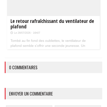
Le retour rafraîchissant du ventilateur de
plafond
Le 28/07/2026 - 16h07
Tombé au fin fond des oubliettes, le ventilateur de
plafond semble s'offrir une seconde jeunesse. Un
accessoire estival pratique pour les maisons bien isolées
qui ne souffrent pas trop de la chaleur...
0 COMMENTAIRES
ENVOYER UN COMMENTAIRE