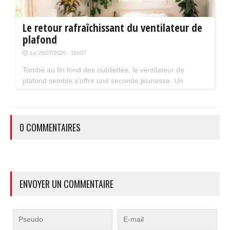
Le retour rafraîchissant du ventilateur de
plafond
Le 28/07/2026 - 16h07
Tombé au fin fond des oubliettes, le ventilateur de
plafond semble s'offrir une seconde jeunesse. Un
accessoire estival pratique pour les maisons bien isolées
qui ne souffrent pas trop de la chaleur...
0 COMMENTAIRES
ENVOYER UN COMMENTAIRE