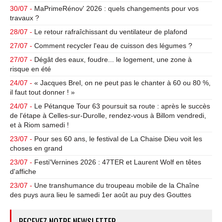
30/07 -
MaPrimeRénov' 2026 : quels changements pour vos
travaux ?
28/07 -
Le retour rafraîchissant du ventilateur de plafond
27/07 -
Comment recycler l'eau de cuisson des légumes ?
27/07 -
Dégât des eaux, foudre... le logement, une zone à
risque en été
24/07 -
« Jacques Brel, on ne peut pas le chanter à 60 ou 80 %,
il faut tout donner ! »
24/07 -
Le Pétanque Tour 63 poursuit sa route : après le succès
de l'étape à Celles-sur-Durolle, rendez-vous à Billom vendredi,
et à Riom samedi !
23/07 -
Pour ses 60 ans, le festival de La Chaise Dieu voit les
choses en grand
23/07 -
Festi'Vernines 2026 : 47TER et Laurent Wolf en têtes
d'affiche
23/07 -
Une transhumance du troupeau mobile de la Chaîne
des puys aura lieu le samedi 1er août au puy des Gouttes
RECEVEZ NOTRE NEWSLETTER